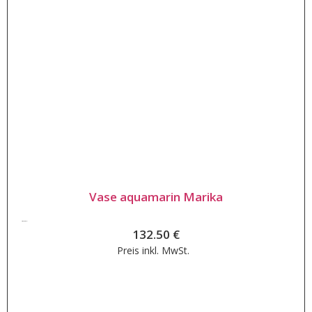
Vase aquamarin Marika
132.50
€
132.50
€
Preis inkl.
MwSt.
Weiterlesen