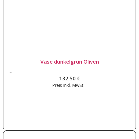
Vase dunkelgrün Oliven
132.50
€
132.50
€
Preis inkl.
MwSt.
Weiterlesen