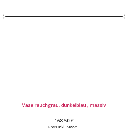
letztes Stück
Vase rauchgrau, dunkelblau , massiv
168.50
€
168.50
€
Preis inkl.
MwSt.