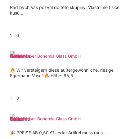
Rád bych Vás pozval do této skupiny. Vlastníme tisíce
kusů...
1
0
Weber Bohemia Glass GmbH
🔥 Wir versteigern diese außergewöhnliche, riesige
Egermann-Vase! 🔥 Höhe: 65,5...
1
0
Weber Bohemia Glass GmbH
🎉 PREISE AB 0,50 €! Jeder Artikel muss raus –...