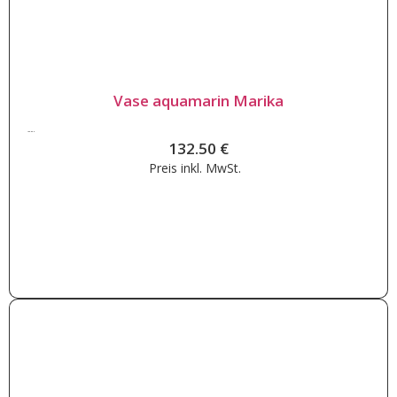
Vase aquamarin Marika
132.50
€
132.50
€
Preis inkl.
MwSt.
Weiterlesen