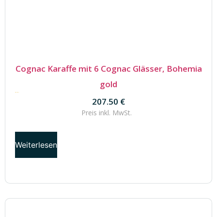
Cognac Karaffe mit 6 Cognac Glässer, Bohemia
gold
207.50
€
207.50
€
Preis inkl.
MwSt.
Weiterlesen