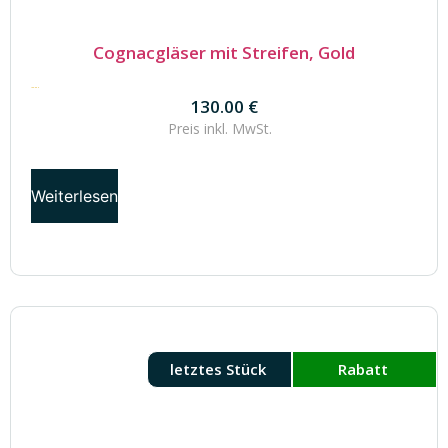
Cognacgläser mit Streifen, Gold
130.00
€
130.00
€
Preis inkl.
MwSt.
Weiterlesen
letztes Stück
Rabatt