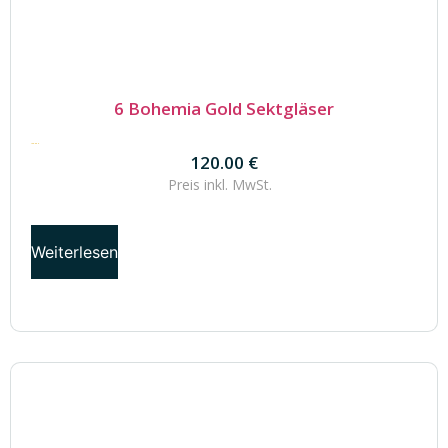
6 Bohemia Gold Sektgläser
120.00
€
120.00
€
Preis inkl.
MwSt.
Weiterlesen