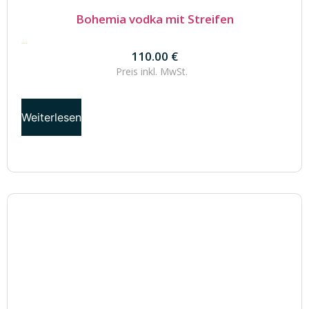
Bohemia vodka mit Streifen
110.00
€
110.00
€
Preis inkl.
MwSt.
Weiterlesen