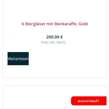
6 Biergläser mit Bierkaraffe, Gold
200.00
€
200.00
€
Preis inkl.
MwSt.
Weiterlesen
ausverkauft