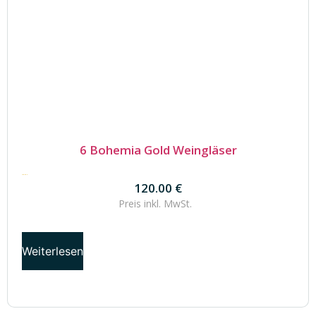
6 Bohemia Gold Weingläser
120.00
€
120.00
€
Preis inkl.
MwSt.
Weiterlesen