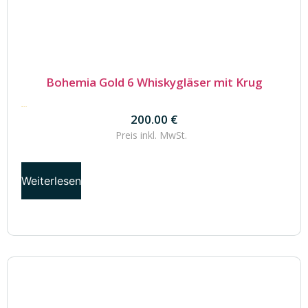
Bohemia Gold 6 Whiskygläser mit Krug
200.00
€
200.00
€
Preis inkl.
MwSt.
Weiterlesen