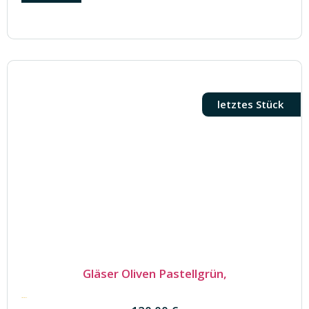
letztes Stück
​Gläser Oliven Pastellgrün,
120.00
€