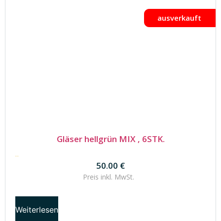
ausverkauft
Gläser hellgrün MIX , 6STK.
50.00
€
50.00
€
Preis inkl.
MwSt.
Weiterlesen