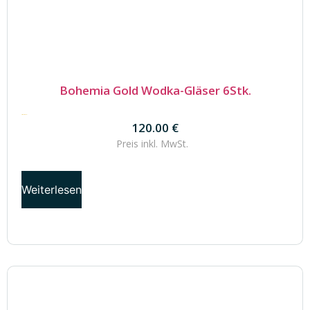
Bohemia Gold Wodka-Gläser 6Stk.
120.00
€
120.00
€
Preis inkl.
MwSt.
Weiterlesen