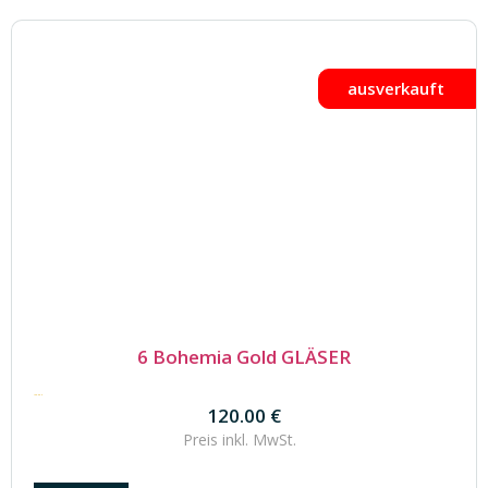
ausverkauft
6 Bohemia Gold GLÄSER
120.00
€
120.00
€
Preis inkl.
MwSt.