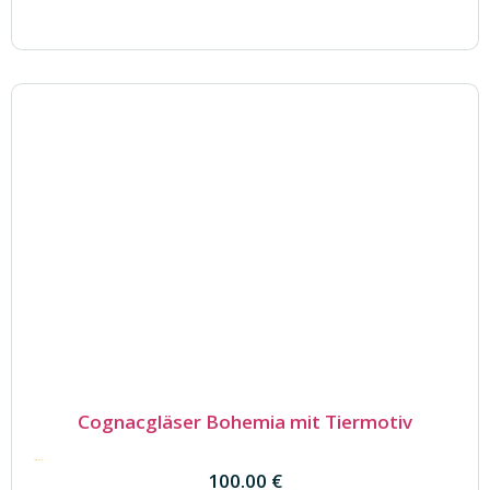
Cognacgläser Bohemia mit Tiermotiv
100.00
€
100.00
€