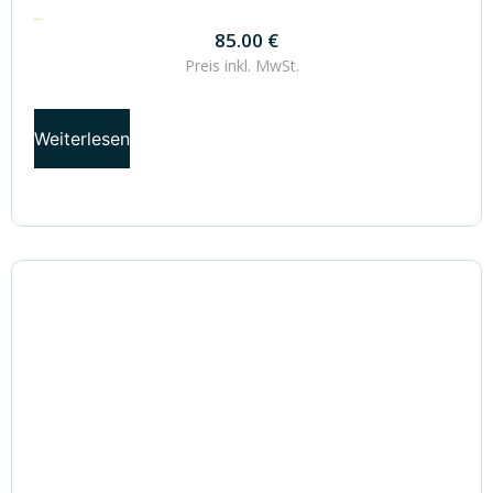
85.00
€
85.00
€
Preis inkl.
MwSt.
Weiterlesen