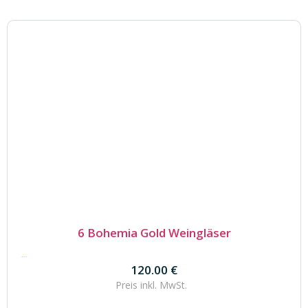
6 Bohemia Gold Weingläser
120.00
€
120.00
€
Preis inkl.
MwSt.