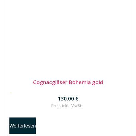
Cognacgläser Bohemia gold
130.00
€
130.00
€
Preis inkl.
MwSt.
Weiterlesen