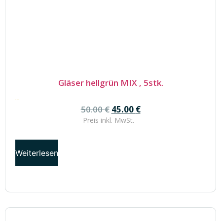
Gläser hellgrün MIX , 5stk.
50.00
€
50.00
€
45.00
€
Preis inkl.
MwSt.
Weiterlesen