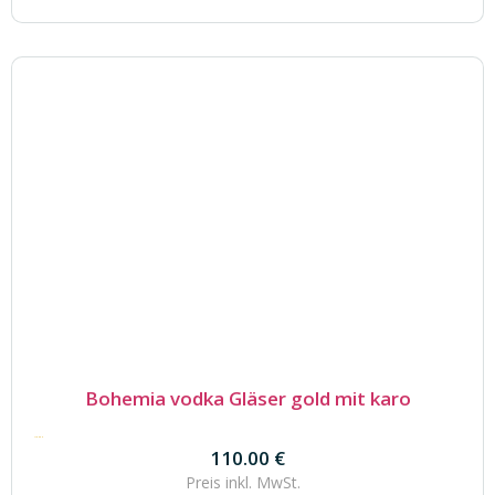
Bohemia vodka Gläser gold mit karo
110.00
€
110.00
€
Preis inkl.
MwSt.