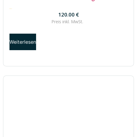
120.00
€
120.00
€
Preis inkl.
MwSt.
Weiterlesen