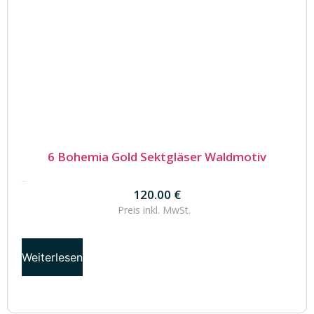
6 Bohemia Gold Sektgläser Waldmotiv
120.00
€
120.00
€
Preis inkl.
MwSt.
Weiterlesen