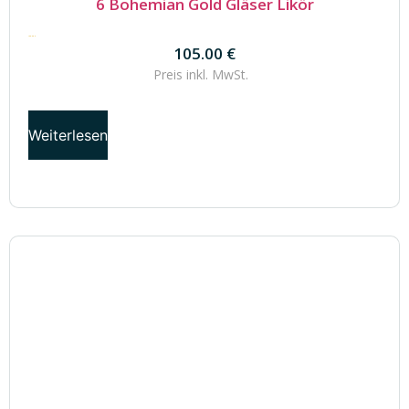
6 Bohemian Gold Gläser Likör
105.00
€
105.00
€
Preis inkl.
MwSt.
Weiterlesen