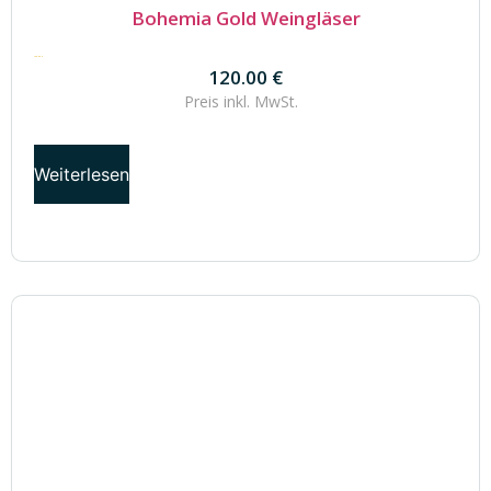
Bohemia Gold Weingläser
120.00
€
120.00
€
Preis inkl.
MwSt.
Weiterlesen