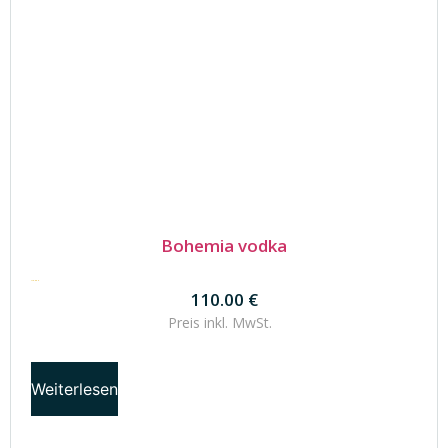
Bohemia vodka
110.00
€
110.00
€
Preis inkl.
MwSt.
Weiterlesen