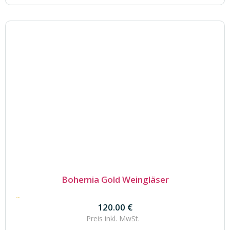
Bohemia Gold Weingläser
120.00
€
120.00
€
Preis inkl.
MwSt.