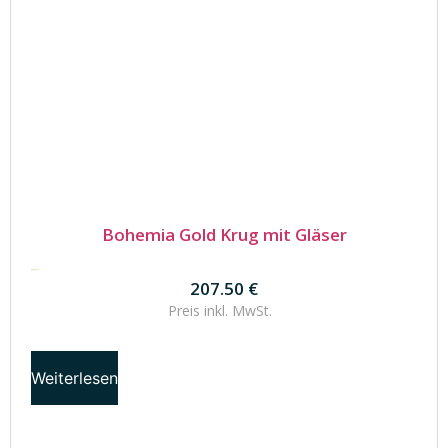
Bohemia Gold Krug mit Gläser
207.50
€
207.50
€
Preis inkl.
MwSt.
Weiterlesen