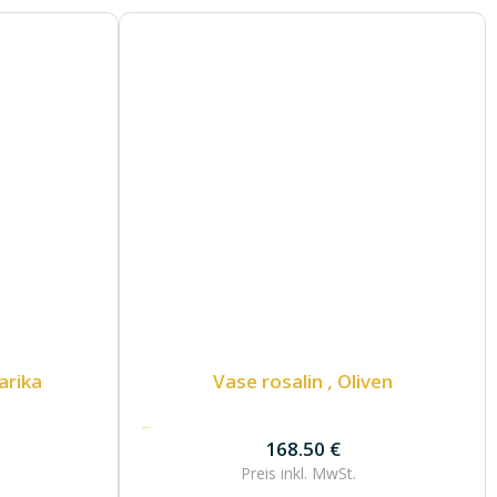
arika
Vase rosalin , Oliven
168.50
€
168.50
€
Preis inkl.
MwSt.