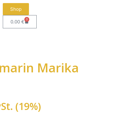
Shop
0
0.00
€
marin Marika
St. (19%)