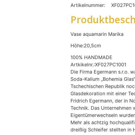
Artikelnummer:
XF027PC
Produktbesch
Vase aquamarin Marika
Höhe:20,5cm
100% HANDMADE
Artkikelnr.:XF027PC1001
Die Firma Egermann s.r.o. wa
Soda-Kalium „Bohemia Glas“.
Tschechischen Republik noch
Glasdekoration mit einer T
Fridrich Egermann, der in No
Technik. Das Unternehmen w
Eigentümerwechseln wurden s
Mehr als achtzig hochqualifi
dreißig Schleifer stellten i