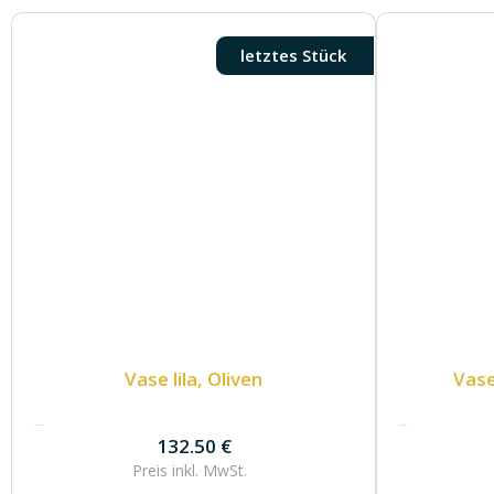
letztes Stück
Vase lila, Oliven
Vase
132.50
€
132.50
€
132.50
€
Preis inkl.
MwSt.