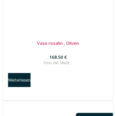
Vase rosalin , Oliven
168.50
€
168.50
€
Preis inkl.
MwSt.
Weiterlesen