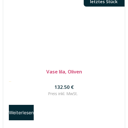
letztes Stück
Vase lila, Oliven
132.50
€
132.50
€
Preis inkl.
MwSt.
Weiterlesen