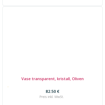
Vase transparent, kristall, Oliven
82.50
€
82.50
€
Preis inkl.
MwSt.