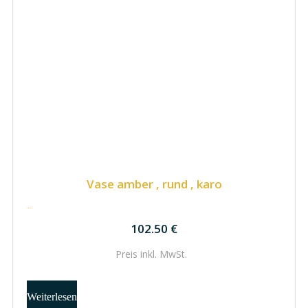
Vase amber , rund , karo
102.50
€
102.50
€
Preis inkl.
MwSt.
Weiterlesen