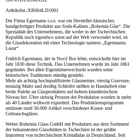
Artkikelnr.:
XB064LD1001
Die Firma Egermann s.r.o. war ein Hersteller klassischer,
handgefertigter Produkte aus Soda-Kalium „Bohemia Glas“. Die
Spezialität des Unternehmens, die weder in der Tschechischen
Republik noch irgendwo sonst auf der Welt verwendet wird, ist
die Glasdekoration mit einer Technologie namens „Egermanns
Lasur“
Fridrich Egermann, der in Nový Bor lebte, entwickelte hier im
Jahr 1830 diese Technik. Das Unternehmen wurde im Jahr 1861
gegründet. Bei allen Eigentümerwechseln wurden seine
historischen Traditionen ständig gestärkt.
Mehr als achtzig hochqualifizierte Glasmeister, vierzig Graveure,
neunzig Maler und dreißig Schleifer stellten in Handarbeit eine
breite Palette an Glasprodukten auf hohem künstlerischem
Niveau her. Über siebzig Prozent der Produktion wurden in mehr
als 40 Länder weltweit exportiert. Das Produktionsprogramm
umfasste rund 50.000 Artikel verschiedener Kunst- und
Gebrauchsgläser.
Weber Bohemia Glass GmbH mit Produkten aus dem Sortiment
der bekanntesten Glasshütten in Tschechien ist der größte
Importeur von tschechischem Kristallglas in Deutschland. Seit