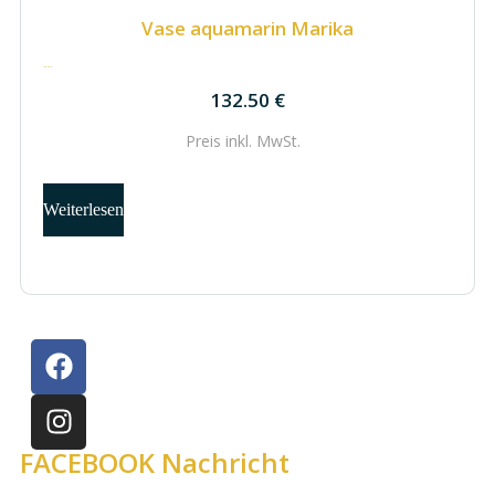
Vase aquamarin Marika
132.50
€
132.50
€
Preis inkl.
MwSt.
Weiterlesen
FACEBOOK Nachricht