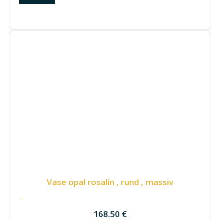
Vase opal rosalin , rund , massiv
168.50
€
168.50
€