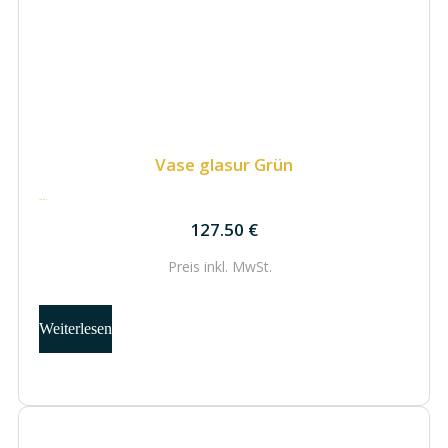
Vase glasur Grün
127.50
€
127.50
€
Preis inkl.
MwSt.
Weiterlesen