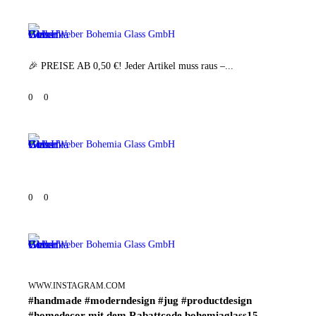
Weber Bohemia Glass GmbH
🎉 PREISE AB 0,50 €! Jeder Artikel muss raus –...
0
0
Weber Bohemia Glass GmbH
0
0
Weber Bohemia Glass GmbH
WWW.INSTAGRAM.COM
#handmade #moderndesign #jug #productdesign
#homedecor mit dem Rabattcode bohemiaglass15