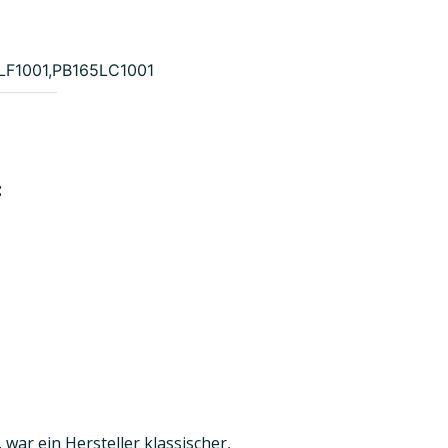
LF1001,PB165LC1001
:
 war ein Hersteller klassischer,