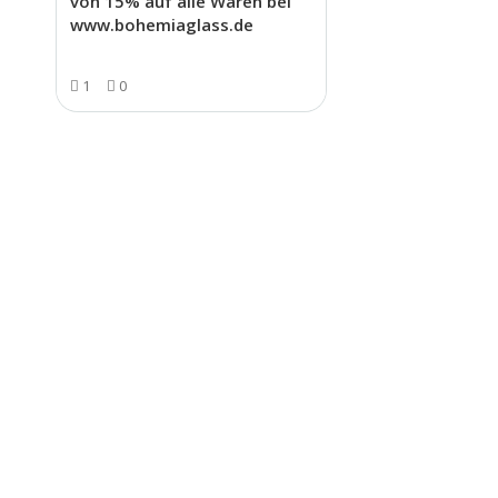
von 15% auf alle Waren bei
www.bohemiaglass.de
1
0