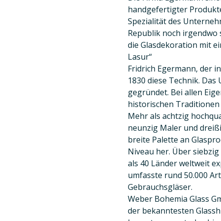
handgefertigter Produkt
Spezialität des Unterneh
Republik noch irgendwo s
die Glasdekoration mit 
Lasur“
Fridrich Egermann, der in
1830 diese Technik. Das
gegründet. Bei allen Ei
historischen Traditionen 
Mehr als achtzig hochqual
neunzig Maler und dreißig
breite Palette an Glasp
Niveau her. Über siebzi
als 40 Länder weltweit 
umfasste rund 50.000 Art
Gebrauchsgläser.
Weber Bohemia Glass Gm
der bekanntesten Glasshü