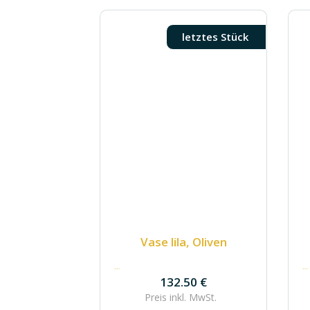
letztes Stück
Vase lila, Oliven
132.50
€
132.50
€
132.50
€
Preis inkl.
MwSt.