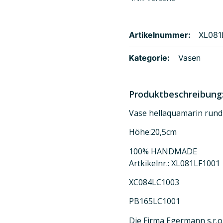
Artikelnummer:
XL081
Kategorie:
Vasen
Produktbeschreibung
Vase hellaquamarin rund
Höhe:20,5cm
100% HANDMADE
Artkikelnr.: XL081LF1001
XC084LC1003
PB165LC1001
Die Firma Egermann s.r.o.