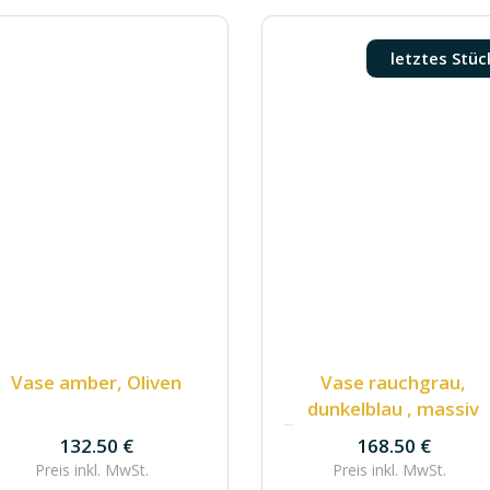
letztes Stüc
Vase amber, Oliven
Vase rauchgrau,
dunkelblau , massiv
168.50
€
132.50
€
168.50
€
Preis inkl.
MwSt.
Preis inkl.
MwSt.