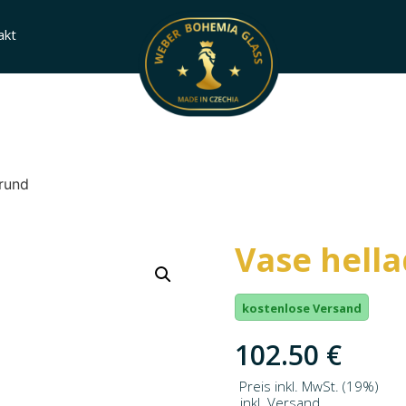
akt
 rund
Vase hell
kostenlose Versand
102.50
€
Preis inkl. MwSt. (19%)
inkl. Versand