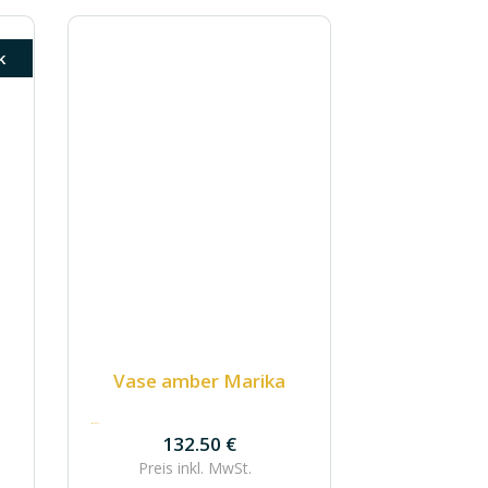
k
Vase amber Marika
132.50
€
132.50
€
Preis inkl.
MwSt.