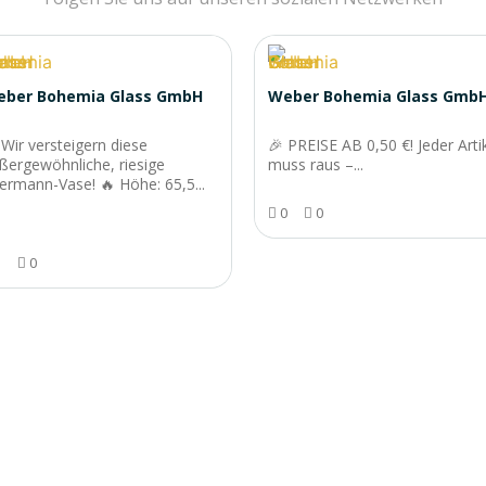
eber Bohemia Glass GmbH
Weber Bohemia Glass Gmb
 Wir versteigern diese
🎉 PREISE AB 0,50 €! Jeder Arti
ßergewöhnliche, riesige
muss raus –...
ermann-Vase! 🔥 Höhe: 65,5...
0
0
1
0