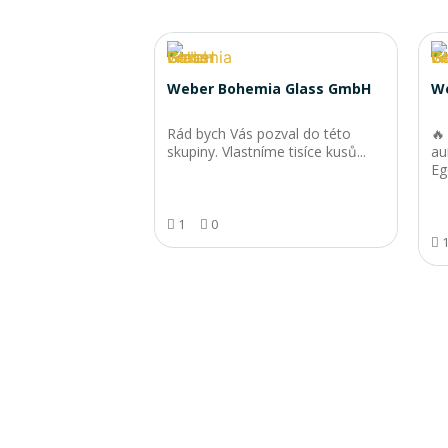
Weber Bohemia Glass GmbH
W
Rád bych Vás pozval do této
🔥
skupiny. Vlastníme tisíce kusů...
au
Eg
1
0