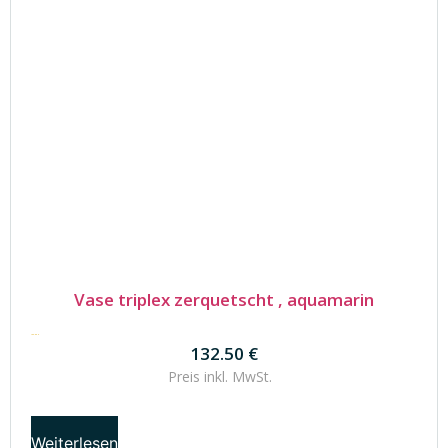
Vase triplex zerquetscht , aquamarin
132.50
€
132.50
€
Preis inkl.
MwSt.
Weiterlesen