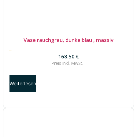
Vase rauchgrau, dunkelblau , massiv
168.50
€
168.50
€
Preis inkl.
MwSt.
Weiterlesen