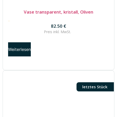
Vase transparent, kristall, Oliven
82.50
€
82.50
€
Preis inkl.
MwSt.
Weiterlesen
letztes Stück