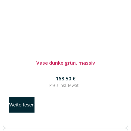
Vase dunkelgrün, massiv
168.50
€
168.50
€
Preis inkl.
MwSt.
Weiterlesen