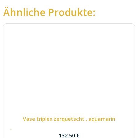
Ähnliche Produkte:
Vase triplex zerquetscht , aquamarin
132.50
€
132.50
€