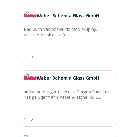
Weber Bohemia Glass GmbH
Rád bych Vás pozval do této skupiny.
Vlastníme tisíce kusů...
1
0
Weber Bohemia Glass GmbH
🔥 Wir versteigern diese außergewöhnliche,
riesige Egermann-Vase! 🔥 Höhe: 65,5...
1
0