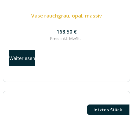
Vase rauchgrau, opal, massiv
168.50
€
168.50
€
Preis inkl.
MwSt.
Weiterlesen
letztes Stück