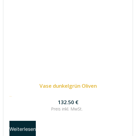
Vase dunkelgrün Oliven
132.50
€
132.50
€
Preis inkl.
MwSt.
Weiterlesen