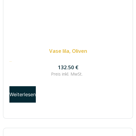
Vase lila, Oliven
132.50
€
132.50
€
Preis inkl.
MwSt.
Weiterlesen