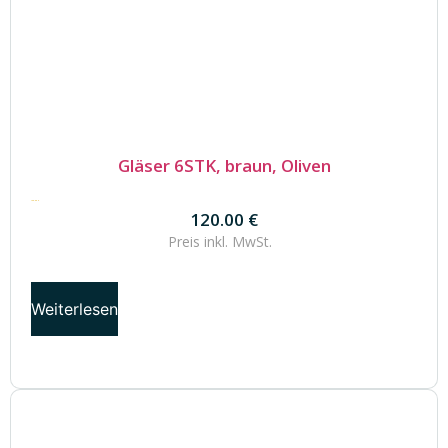
Gläser 6STK, braun, Oliven
120.00
€
120.00
€
Preis inkl.
MwSt.
Weiterlesen