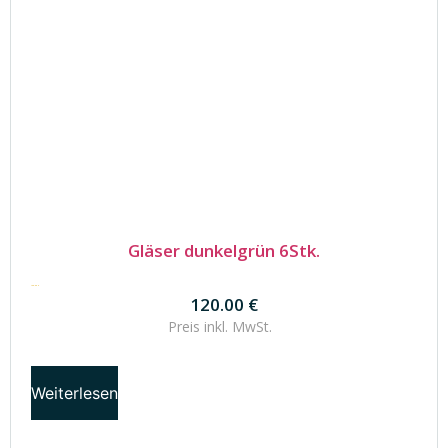
Gläser dunkelgrün 6Stk.
120.00
€
120.00
€
Preis inkl.
MwSt.
Weiterlesen