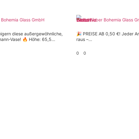
 Bohemia Glass GmbH
Weber Bohemia Glass 
eigern diese außergewöhnliche,
🎉 PREISE AB 0,50 €! Jeder Ar
mann-Vase! 🔥 Höhe: 65,5...
raus –...
0
0