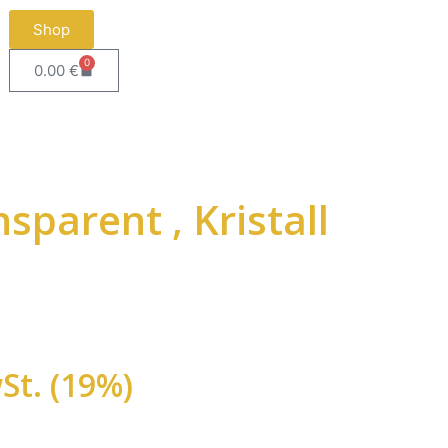
Shop
0
0.00
€
sparent , Kristall
St. (19%)