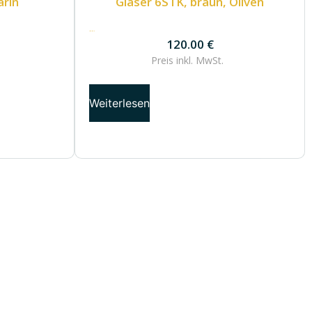
arin
Gläser 6STK, braun, Oliven
120.00
€
120.00
€
Preis inkl.
MwSt.
Weiterlesen