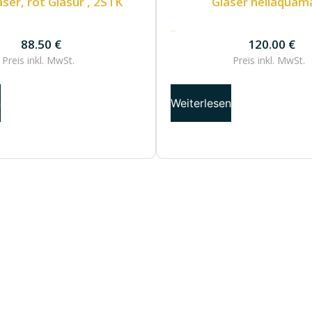
ser, rot Glasur , 2STK
Gläser hellaquam
120.00
€
88.50
€
120.00
€
Preis inkl.
MwSt.
Preis inkl.
MwSt.
n
Weiterlesen