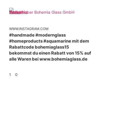
Weber Bohemia Glass GmbH
WWW.INSTAGRAM.COM
#handmade #modernglass
#homeproducts #aquamarine mit dem
Rabattcode bohemiaglass15
bekommst du einen Rabatt von 15% auf
alle Waren bei www.bohemiaglass.de
1
0