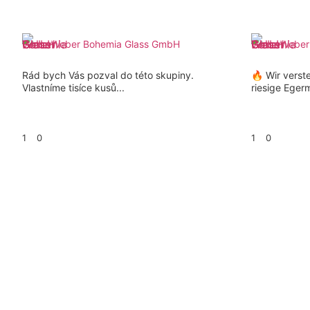
Weber Bohemia Glass GmbH
Weber
Rád bych Vás pozval do této skupiny.
🔥 Wir verst
Vlastníme tisíce kusů...
riesige Eger
1
0
1
0