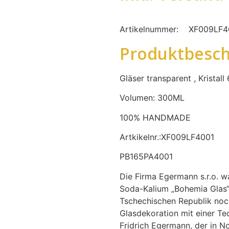
Artikelnummer:
XF009LF4
Produktbesch
Gläser transparent , Kristall
Volumen: 300ML
100% HANDMADE
Artkikelnr.:XF009LF4001
PB165PA4001
Die Firma Egermann s.r.o. wa
Soda-Kalium „Bohemia Glas“.
Tschechischen Republik noch
Glasdekoration mit einer T
Fridrich Egermann, der in No