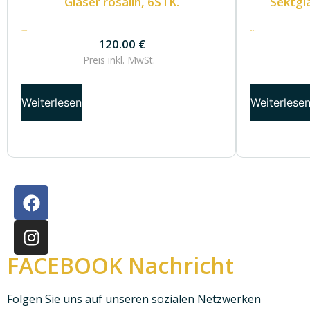
Gläser rosalin, 6STK.
Sektglä
120.00
€
88.50
€
120.00
€
Preis inkl.
MwSt.
Weiterlesen
Weiterlese
FACEBOOK Nachricht
Folgen Sie uns auf unseren sozialen Netzwerken