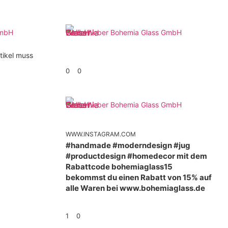
GmbH
Weber Bohemia Glass GmbH
tikel muss
0
0
Weber Bohemia Glass GmbH
WWW.INSTAGRAM.COM
#handmade #moderndesign #jug
#productdesign #homedecor mit dem
Rabattcode bohemiaglass15
bekommst du einen Rabatt von 15% auf
alle Waren bei www.bohemiaglass.de
1
0