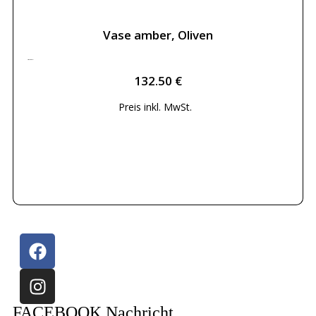
Vase amber, Oliven
132.50
€
132.50
€
Preis inkl.
MwSt.
Weiterlesen
FACEBOOK Nachricht