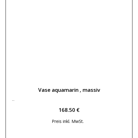
letztes Stück
Vase aquamarin , massiv
168.50
€
168.50
€
Preis inkl.
MwSt.