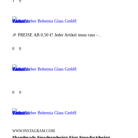
1
0
Weber Bohemia Glass GmbH
🎉 PREISE AB 0,50 €! Jeder Artikel muss raus –...
0
0
Weber Bohemia Glass GmbH
0
0
Weber Bohemia Glass GmbH
WWW.INSTAGRAM.COM
#handmade #moderndesign #jug #productdesign