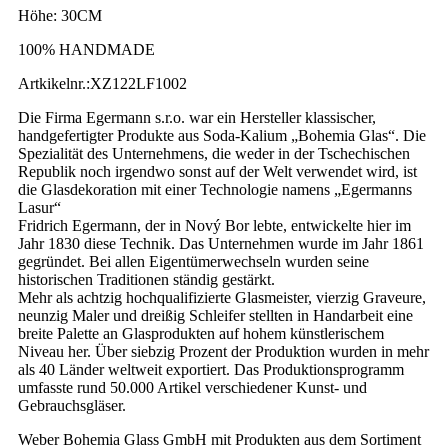
Höhe: 30CM
100% HANDMADE
Artkikelnr.:XZ122LF1002
Die Firma Egermann s.r.o. war ein Hersteller klassischer,
handgefertigter Produkte aus Soda-Kalium „Bohemia Glas“. Die
Spezialität des Unternehmens, die weder in der Tschechischen
Republik noch irgendwo sonst auf der Welt verwendet wird, ist
die Glasdekoration mit einer Technologie namens „Egermanns
Lasur“
Fridrich Egermann, der in Nový Bor lebte, entwickelte hier im
Jahr 1830 diese Technik. Das Unternehmen wurde im Jahr 1861
gegründet. Bei allen Eigentümerwechseln wurden seine
historischen Traditionen ständig gestärkt.
Mehr als achtzig hochqualifizierte Glasmeister, vierzig Graveure,
neunzig Maler und dreißig Schleifer stellten in Handarbeit eine
breite Palette an Glasprodukten auf hohem künstlerischem
Niveau her. Über siebzig Prozent der Produktion wurden in mehr
als 40 Länder weltweit exportiert. Das Produktionsprogramm
umfasste rund 50.000 Artikel verschiedener Kunst- und
Gebrauchsgläser.
Weber Bohemia Glass GmbH mit Produkten aus dem Sortiment