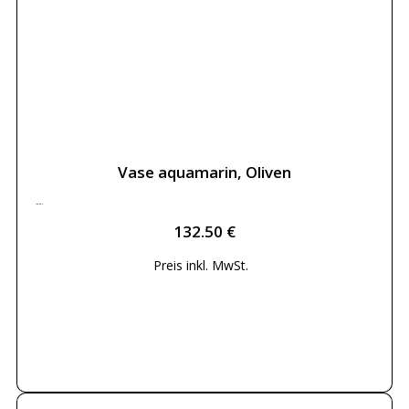
Vase aquamarin, Oliven
132.50
€
132.50
€
Preis inkl.
MwSt.
Weiterlesen