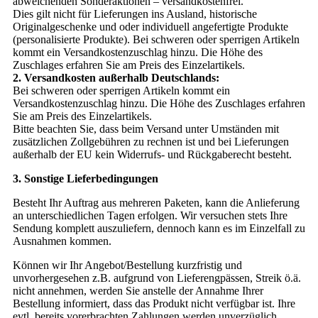
abweichenden Sonderaktionen – versandkostenfrei.
Dies gilt nicht für Lieferungen ins Ausland, historische
Originalgeschenke und oder individuell angefertigte Produkte
(personalisierte Produkte). Bei schweren oder sperrigen Artikeln
kommt ein Versandkostenzuschlag hinzu. Die Höhe des
Zuschlages erfahren Sie am Preis des Einzelartikels.
2. Versandkosten außerhalb Deutschlands:
Bei schweren oder sperrigen Artikeln kommt ein
Versandkostenzuschlag hinzu. Die Höhe des Zuschlages erfahren
Sie am Preis des Einzelartikels.
Bitte beachten Sie, dass beim Versand unter Umständen mit
zusätzlichen Zollgebühren zu rechnen ist und bei Lieferungen
außerhalb der EU kein Widerrufs- und Rückgaberecht besteht.
3. Sonstige Lieferbedingungen
Besteht Ihr Auftrag aus mehreren Paketen, kann die Anlieferung
an unterschiedlichen Tagen erfolgen. Wir versuchen stets Ihre
Sendung komplett auszuliefern, dennoch kann es im Einzelfall zu
Ausnahmen kommen.
Können wir Ihr Angebot/Bestellung kurzfristig und
unvorhergesehen z.B. aufgrund von Lieferengpässen, Streik ö.ä.
nicht annehmen, werden Sie anstelle der Annahme Ihrer
Bestellung informiert, dass das Produkt nicht verfügbar ist. Ihre
evtl. bereits vorerbrachten Zahlungen werden unverzüglich