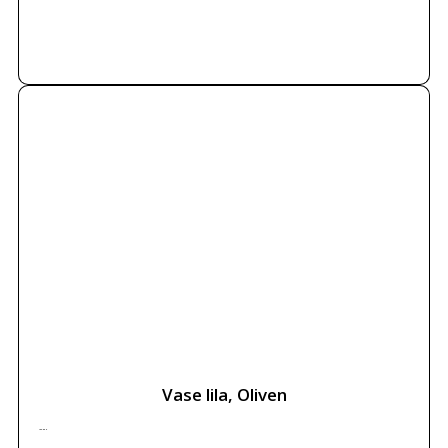
Weiterlesen
letztes Stück
Vase lila, Oliven
132.50
€