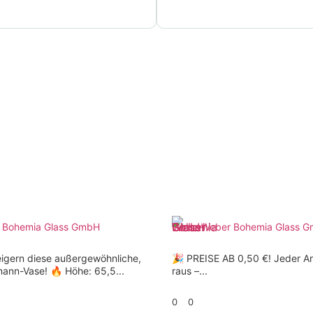
 Bohemia Glass GmbH
Weber Bohemia Glass 
eigern diese außergewöhnliche,
🎉 PREISE AB 0,50 €! Jeder Ar
mann-Vase! 🔥 Höhe: 65,5...
raus –...
0
0