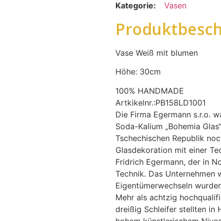
Kategorie:
Vasen
Produktbesch
Vase Weiß mit blumen
Höhe: 30cm
100% HANDMADE
Artkikelnr.:PB158LD1001
Die Firma Egermann s.r.o. wa
Soda-Kalium „Bohemia Glas“.
Tschechischen Republik noch
Glasdekoration mit einer T
Fridrich Egermann, der in No
Technik. Das Unternehmen w
Eigentümerwechseln wurden s
Mehr als achtzig hochqualifi
dreißig Schleifer stellten i
hohem künstlerischem Nivea