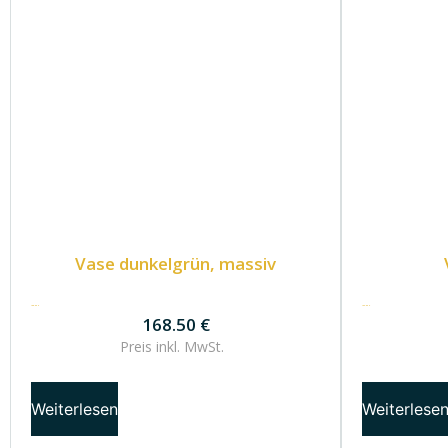
Vase dunkelgrün, massiv
168.50
€
132.50
€
168.50
€
Preis inkl.
MwSt.
Weiterlesen
Weiterlese