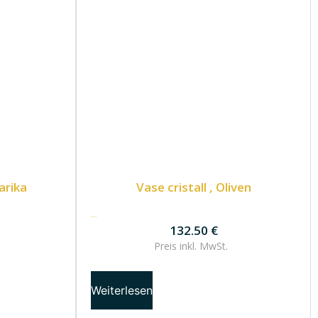
arika
Vase cristall , Oliven
132.50
€
132.50
€
Preis inkl.
MwSt.
Weiterlesen