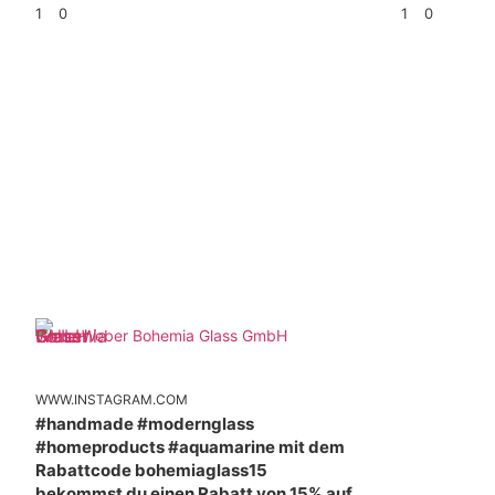
1
0
1
0
Weber Bohemia Glass GmbH
WWW.INSTAGRAM.COM
#handmade #modernglass
#homeproducts #aquamarine mit dem
Rabattcode bohemiaglass15
bekommst du einen Rabatt von 15% auf