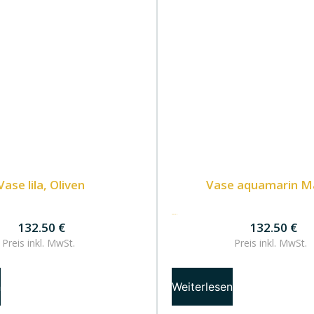
Vase lila, Oliven
Vase aquamarin M
132.50
€
132.50
€
132.50
€
Preis inkl.
MwSt.
Preis inkl.
MwSt.
n
Weiterlesen