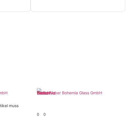
GmbH
Weber Bohemia Glass GmbH
tikel muss
0
0