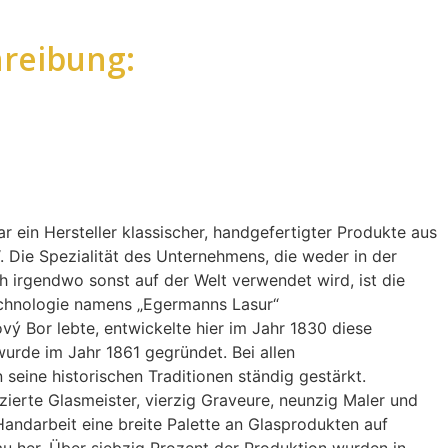
reibung:
r ein Hersteller klassischer, handgefertigter Produkte aus
 Die Spezialität des Unternehmens, die weder in der
 irgendwo sonst auf der Welt verwendet wird, ist die
echnologie namens „Egermanns Lasur“
vý Bor lebte, entwickelte hier im Jahr 1830 diese
urde im Jahr 1861 gegründet. Bei allen
eine historischen Traditionen ständig gestärkt.
zierte Glasmeister, vierzig Graveure, neunzig Maler und
n Handarbeit eine breite Palette an Glasprodukten auf
u her. Über siebzig Prozent der Produktion wurden in