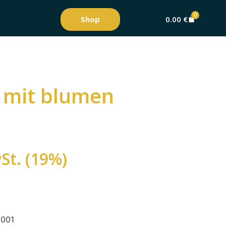
0
Shop
0.00
€
 mit blumen
St. (19%)
1001