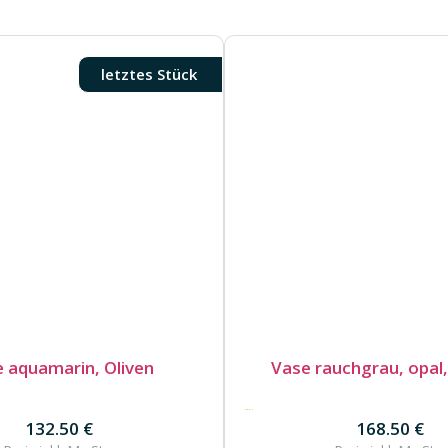
letztes Stück
 aquamarin, Oliven
Vase rauchgrau, opal
168.50
€
132.50
€
168.50
€