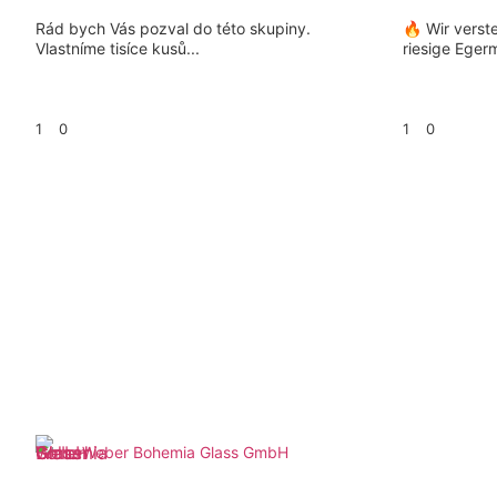
Rád bych Vás pozval do této skupiny.
🔥 Wir verst
Vlastníme tisíce kusů...
riesige Eger
1
0
1
0
Weber Bohemia Glass GmbH