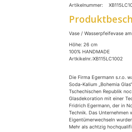
Artikelnummer:
XB115LC1
Produktbesch
Vase / Wasserpfeifevase am
Höhe: 26 cm
100% HANDMADE
Artkikelnr.:XB115LC1002
Die Firma Egermann s.r.o. wa
Soda-Kalium „Bohemia Glas“.
Tschechischen Republik noch
Glasdekoration mit einer T
Fridrich Egermann, der in No
Technik. Das Unternehmen w
Eigentümerwechseln wurden s
Mehr als achtzig hochqualifi