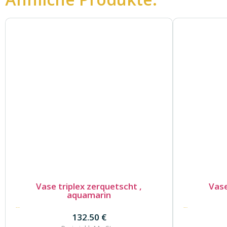
Vase triplex zerquetscht ,
Vase
aquamarin
132.50
€
132.50
€
132.50
€