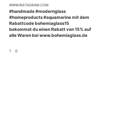
WWW.INSTAGRAM.COM
#handmade #modernglass
#homeproducts #aquamarine mit dem
Rabattcode bohemiaglass15
bekommst du einen Rabatt von 15% auf
alle Waren bei www.bohemiaglass.de
1
0