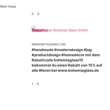
tikel muss
0
0
Weber Bohemia Glass GmbH
WWW.INSTAGRAM.COM
#handmade #moderndesign #jug
#productdesign #homedecor mit dem
Rabattcode bohemiaglass15
bekommst du einen Rabatt von 15% auf
alle Waren bei www.bohemiaglass.de
1
0