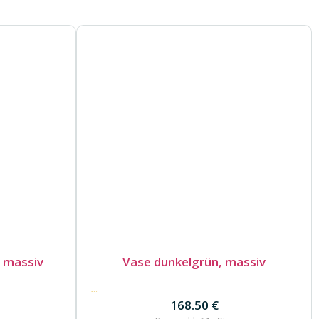
, massiv
Vase dunkelgrün, massiv
168.50
€
168.50
€