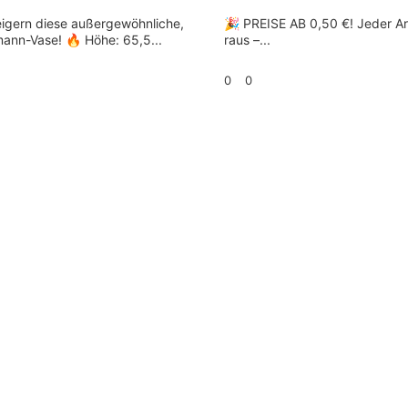
eigern diese außergewöhnliche,
🎉 PREISE AB 0,50 €! Jeder Ar
mann-Vase! 🔥 Höhe: 65,5...
raus –...
0
0