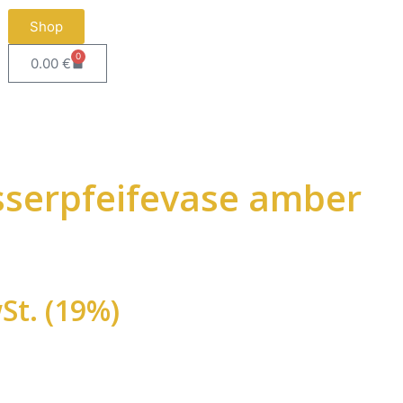
Shop
0
0.00
€
sserpfeifevase amber
St. (19%)