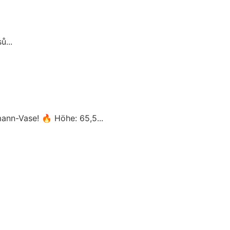
ů...
ann-Vase! 🔥 Höhe: 65,5...