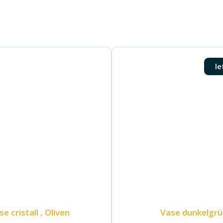
le
e cristall , Oliven
Vase dunkelgrü