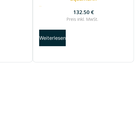
132.50
€
132.50
€
Preis inkl.
MwSt.
Weiterlesen