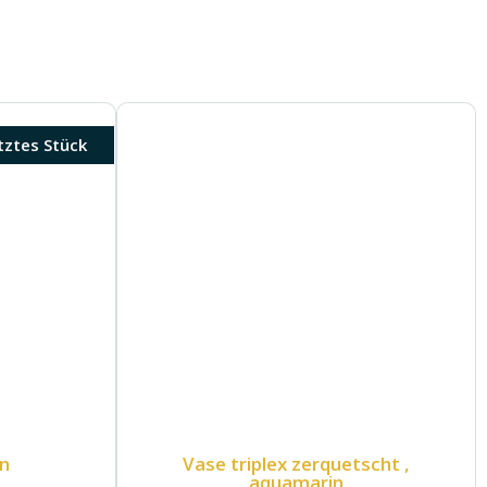
tztes Stück
n
Vase triplex zerquetscht ,
aquamarin