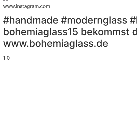
www.instagram.com
#handmade #modernglass #
bohemiaglass15 bekommst du
www.bohemiaglass.de
1
0