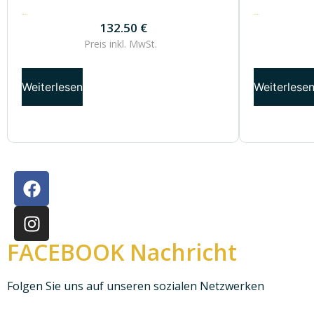
132.50
€
132.50
€
132.50
€
Preis inkl.
MwSt.
Weiterlesen
Weiterlese
FACEBOOK Nachricht
Folgen Sie uns auf unseren sozialen Netzwerken