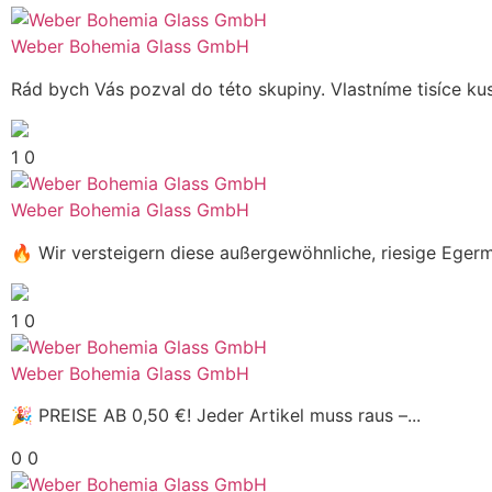
Weber Bohemia Glass GmbH
Rád bych Vás pozval do této skupiny. Vlastníme tisíce kus
1
0
Weber Bohemia Glass GmbH
🔥 Wir versteigern diese außergewöhnliche, riesige Egerm
1
0
Weber Bohemia Glass GmbH
🎉 PREISE AB 0,50 €! Jeder Artikel muss raus –...
0
0