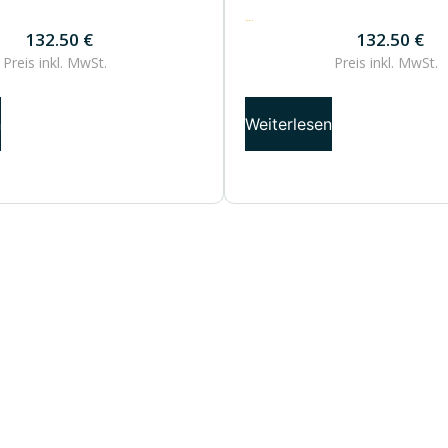
132.50
€
132.50
€
132.50
€
Preis inkl.
MwSt.
Preis inkl.
MwSt.
n
Weiterlesen