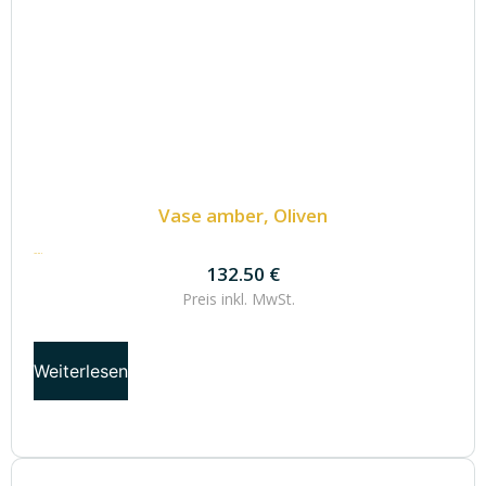
Vase amber, Oliven
132.50
€
132.50
€
Preis inkl.
MwSt.
Weiterlesen