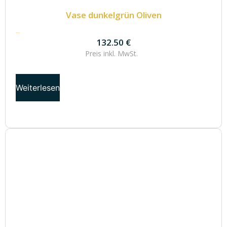
Vase dunkelgrün Oliven
132.50
€
132.50
€
Preis inkl.
MwSt.
Weiterlesen