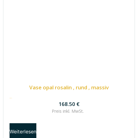
Vase opal rosalin , rund , massiv
168.50
€
168.50
€
Preis inkl.
MwSt.
Weiterlesen