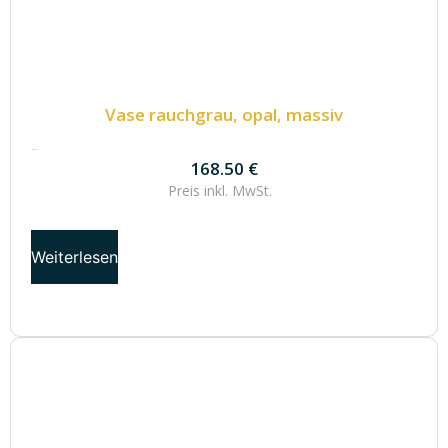
Vase rauchgrau, opal, massiv
168.50
€
168.50
€
Preis inkl.
MwSt.
Weiterlesen