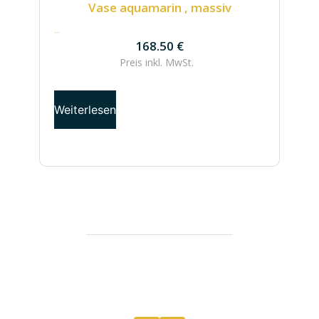
Vase aquamarin , massiv
168.50
€
168.50
€
Preis inkl.
MwSt.
Weiterlesen