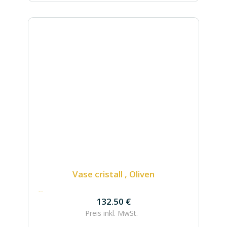
Vase cristall , Oliven
132.50
€
132.50
€
Preis inkl.
MwSt.