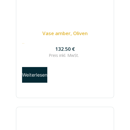
Vase amber, Oliven
132.50
€
132.50
€
Preis inkl.
MwSt.
Weiterlesen