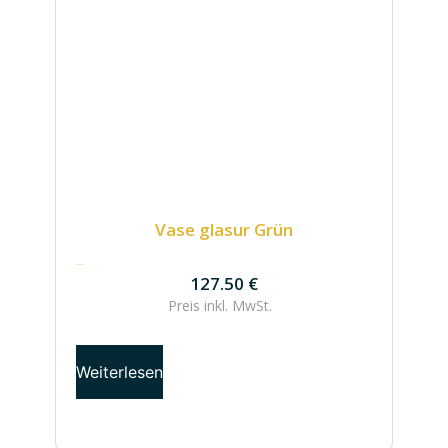
Vase glasur Grün
127.50
€
127.50
€
Preis inkl.
MwSt.
Weiterlesen