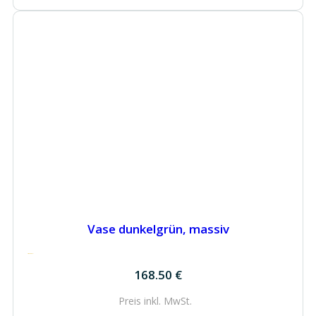
Vase dunkelgrün, massiv
168.50
€
168.50
€
Preis inkl.
MwSt.