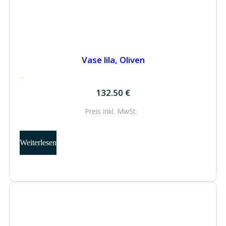
Vase lila, Oliven
132.50
€
132.50
€
Preis inkl.
MwSt.
Weiterlesen