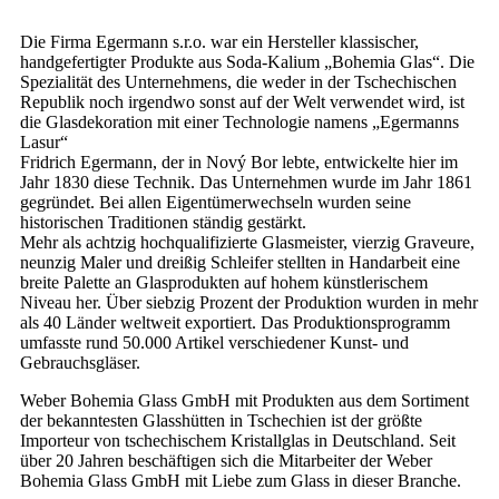
Die Firma Egermann s.r.o. war ein Hersteller klassischer,
handgefertigter Produkte aus Soda-Kalium „Bohemia Glas“. Die
Spezialität des Unternehmens, die weder in der Tschechischen
Republik noch irgendwo sonst auf der Welt verwendet wird, ist
die Glasdekoration mit einer Technologie namens „Egermanns
Lasur“
Fridrich Egermann, der in Nový Bor lebte, entwickelte hier im
Jahr 1830 diese Technik. Das Unternehmen wurde im Jahr 1861
gegründet. Bei allen Eigentümerwechseln wurden seine
historischen Traditionen ständig gestärkt.
Mehr als achtzig hochqualifizierte Glasmeister, vierzig Graveure,
neunzig Maler und dreißig Schleifer stellten in Handarbeit eine
breite Palette an Glasprodukten auf hohem künstlerischem
Niveau her. Über siebzig Prozent der Produktion wurden in mehr
als 40 Länder weltweit exportiert. Das Produktionsprogramm
umfasste rund 50.000 Artikel verschiedener Kunst- und
Gebrauchsgläser.
Weber Bohemia Glass GmbH mit Produkten aus dem Sortiment
der bekanntesten Glasshütten in Tschechien ist der größte
Importeur von tschechischem Kristallglas in Deutschland. Seit
über 20 Jahren beschäftigen sich die Mitarbeiter der Weber
Bohemia Glass GmbH mit Liebe zum Glass in dieser Branche.