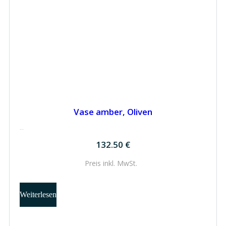
Vase amber, Oliven
132.50
€
132.50
€
Preis inkl.
MwSt.
Weiterlesen