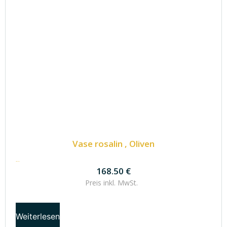
Vase rosalin , Oliven
168.50
€
168.50
€
Preis inkl.
MwSt.
Weiterlesen