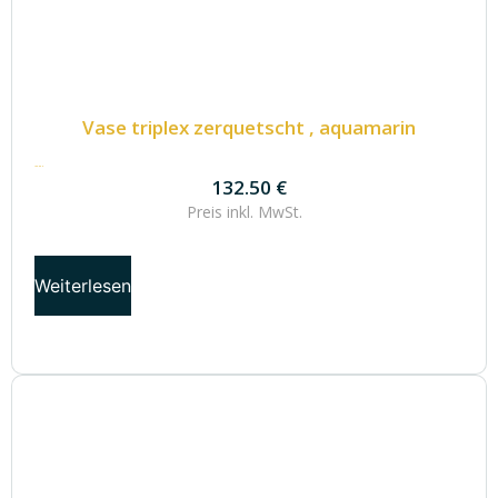
Vase triplex zerquetscht , aquamarin
132.50
€
132.50
€
Preis inkl.
MwSt.
Weiterlesen