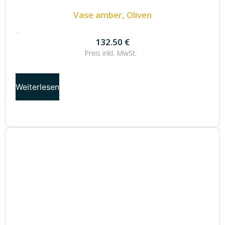
Vase amber, Oliven
132.50
€
132.50
€
Preis inkl.
MwSt.
Weiterlesen