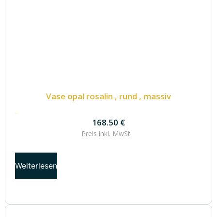
Vase opal rosalin , rund , massiv
168.50
€
168.50
€
Preis inkl.
MwSt.
Weiterlesen