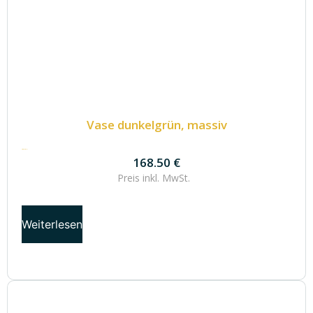
Vase dunkelgrün, massiv
168.50
€
168.50
€
Preis inkl.
MwSt.
Weiterlesen