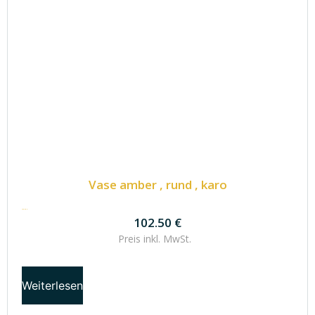
Vase amber , rund , karo
102.50
€
102.50
€
Preis inkl.
MwSt.
Weiterlesen