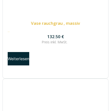
Vase rauchgrau , massiv
132.50
€
132.50
€
Preis inkl.
MwSt.
Weiterlesen