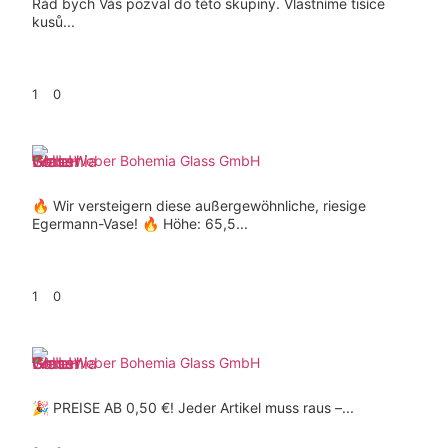
Rád bych Vás pozval do této skupiny. Vlastníme tisíce
kusů...
1
0
Weber Bohemia Glass GmbH
🔥 Wir versteigern diese außergewöhnliche, riesige
Egermann-Vase! 🔥 Höhe: 65,5...
1
0
Weber Bohemia Glass GmbH
🎉 PREISE AB 0,50 €! Jeder Artikel muss raus –...