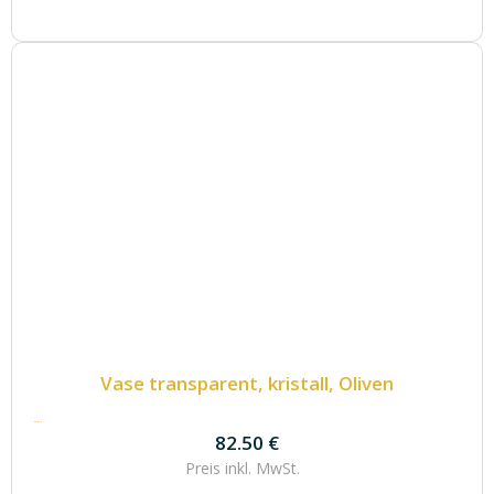
Vase transparent, kristall, Oliven
82.50
€
82.50
€
Preis inkl.
MwSt.