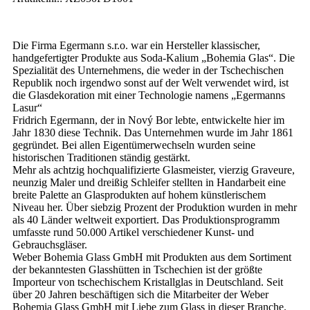
Die Firma Egermann s.r.o. war ein Hersteller klassischer,
handgefertigter Produkte aus Soda-Kalium „Bohemia Glas“. Die
Spezialität des Unternehmens, die weder in der Tschechischen
Republik noch irgendwo sonst auf der Welt verwendet wird, ist
die Glasdekoration mit einer Technologie namens „Egermanns
Lasur“
Fridrich Egermann, der in Nový Bor lebte, entwickelte hier im
Jahr 1830 diese Technik. Das Unternehmen wurde im Jahr 1861
gegründet. Bei allen Eigentümerwechseln wurden seine
historischen Traditionen ständig gestärkt.
Mehr als achtzig hochqualifizierte Glasmeister, vierzig Graveure,
neunzig Maler und dreißig Schleifer stellten in Handarbeit eine
breite Palette an Glasprodukten auf hohem künstlerischem
Niveau her. Über siebzig Prozent der Produktion wurden in mehr
als 40 Länder weltweit exportiert. Das Produktionsprogramm
umfasste rund 50.000 Artikel verschiedener Kunst- und
Gebrauchsgläser.
Weber Bohemia Glass GmbH mit Produkten aus dem Sortiment
der bekanntesten Glasshütten in Tschechien ist der größte
Importeur von tschechischem Kristallglas in Deutschland. Seit
über 20 Jahren beschäftigen sich die Mitarbeiter der Weber
Bohemia Glass GmbH mit Liebe zum Glass in dieser Branche.