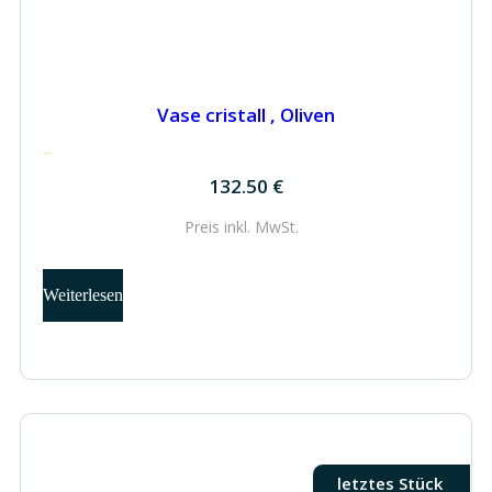
Vase cristall , Oliven
132.50
€
132.50
€
Preis inkl.
MwSt.
Weiterlesen
letztes Stück