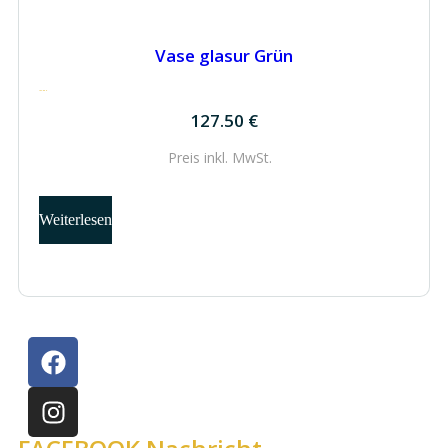
Vase glasur Grün
127.50
€
127.50
€
Preis inkl.
MwSt.
Weiterlesen