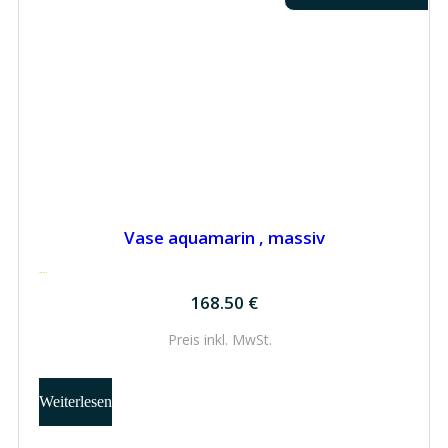
Vase aquamarin , massiv
168.50
€
168.50
€
Preis inkl.
MwSt.
Weiterlesen