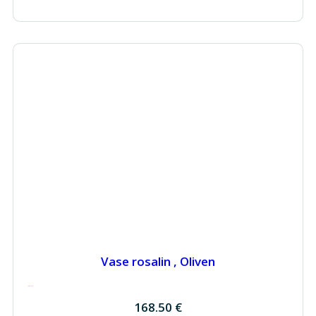
Vase rosalin , Oliven
168.50
€
168.50
€