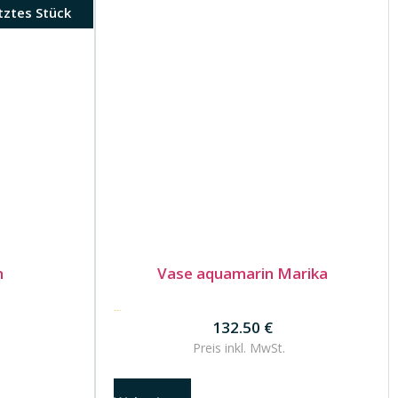
tztes Stück
n
Vase aquamarin Marika
132.50
€
132.50
€
Preis inkl.
MwSt.