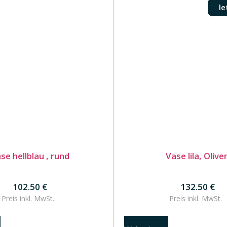
le
se hellblau , rund
Vase lila, Olive
132.50
€
102.50
€
132.50
€
Preis inkl.
MwSt.
Preis inkl.
MwSt.