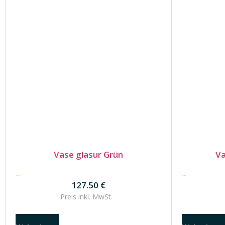
Vase glasur Grün
Va
127.50
€
102.50
€
127.50
€
Preis inkl.
MwSt.