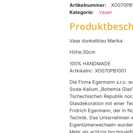
Artikelnummer:
XO070PB
Kategorie:
Vasen
Produktbesch
Vase dunkelblau Marika
Höhe:30cm
100% HANDMADE
Artkikelnr.: XO070PB1001
Die Firma Egermann s.r.o. wa
Soda-Kalium „Bohemia Glas“.
Tschechischen Republik noch
Glasdekoration mit einer T
Fridrich Egermann, der in No
Technik. Das Unternehmen w
Eigentümerwechseln wurden s
Mehr als achtzig hochqualifi