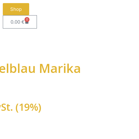
Shop
0
0.00
€
elblau Marika
St. (19%)