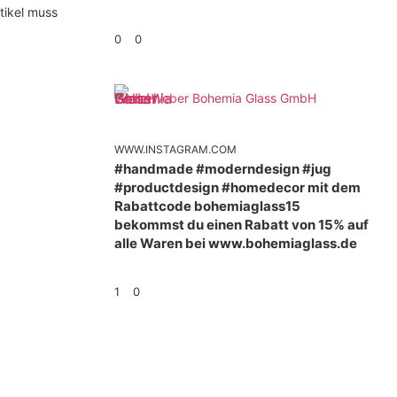
tikel muss
0
0
Weber Bohemia Glass GmbH
WWW.INSTAGRAM.COM
#handmade #moderndesign #jug
#productdesign #homedecor mit dem
Rabattcode bohemiaglass15
bekommst du einen Rabatt von 15% auf
alle Waren bei www.bohemiaglass.de
1
0