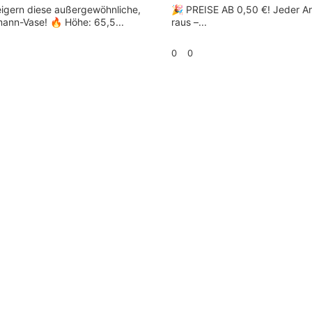
eigern diese außergewöhnliche,
🎉 PREISE AB 0,50 €! Jeder Ar
mann-Vase! 🔥 Höhe: 65,5...
raus –...
0
0