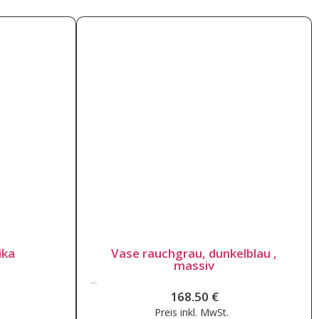
letztes Stück
ika
Vase rauchgrau, dunkelblau ,
massiv
168.50
€
168.50
€
Preis inkl.
MwSt.