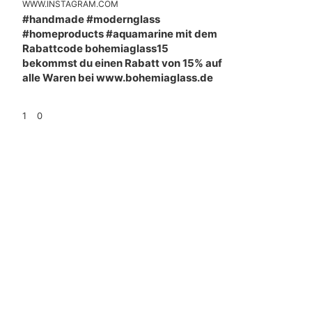
WWW.INSTAGRAM.COM
#handmade #modernglass
#homeproducts #aquamarine mit dem
Rabattcode bohemiaglass15
bekommst du einen Rabatt von 15% auf
alle Waren bei www.bohemiaglass.de
1
0