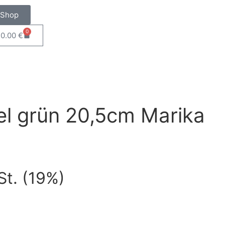
Shop
0
0.00
€
l grün 20,5cm Marika
St. (19%)