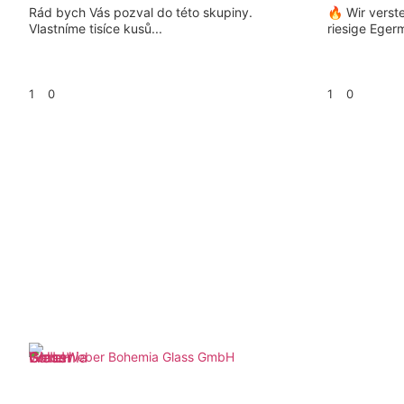
Rád bych Vás pozval do této skupiny.
🔥 Wir verst
Vlastníme tisíce kusů...
riesige Eger
1
0
1
0
Weber Bohemia Glass GmbH