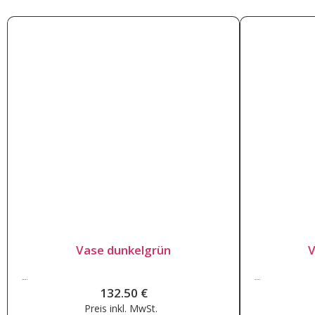
letztes Stück
Vase dunkelgrün
V
132.50
€
127.50
€
132.50
€
Preis inkl.
MwSt.