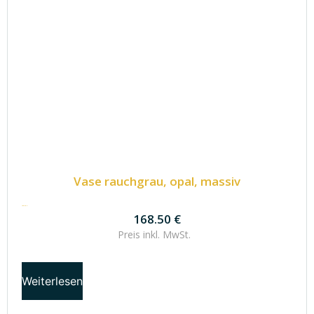
Vase rauchgrau, opal, massiv
168.50
€
168.50
€
Preis inkl.
MwSt.
Weiterlesen