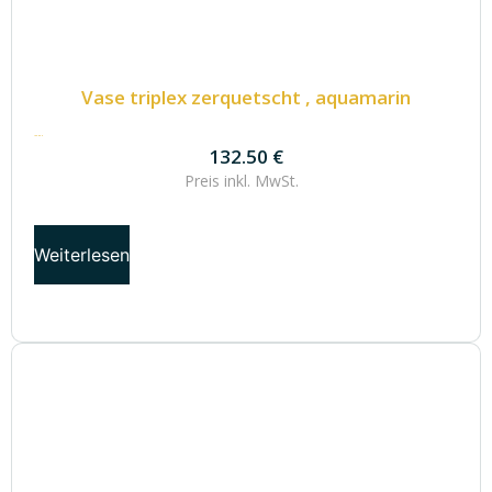
Vase triplex zerquetscht , aquamarin
132.50
€
132.50
€
Preis inkl.
MwSt.
Weiterlesen