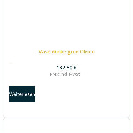
Vase dunkelgrün Oliven
132.50
€
132.50
€
Preis inkl.
MwSt.
Weiterlesen