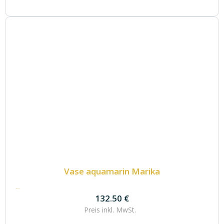
Vase aquamarin Marika
132.50
€
132.50
€
Preis inkl.
MwSt.