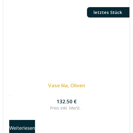
letztes Stück
Vase lila, Oliven
132.50
€
132.50
€
Preis inkl.
MwSt.
Weiterlesen