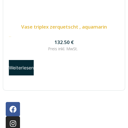
Vase triplex zerquetscht , aquamarin
132.50
€
132.50
€
Preis inkl.
MwSt.
Weiterlesen