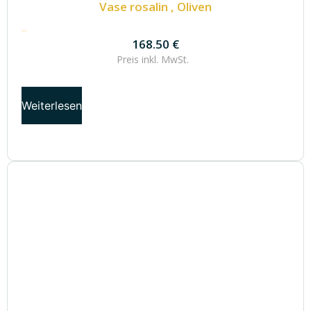
Vase rosalin , Oliven
168.50
€
168.50
€
Preis inkl.
MwSt.
Weiterlesen