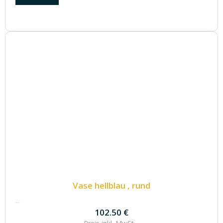
Vase hellblau , rund
102.50
€
102.50
€