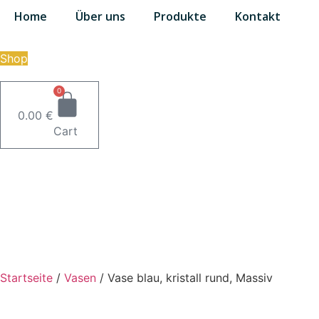
Zum
Home
Über uns
Produkte
Kontakt
Inhalt
wechseln
Shop
0
0.00
€
Cart
Startseite
/
Vasen
/
Vase blau, kristall rund, Massiv