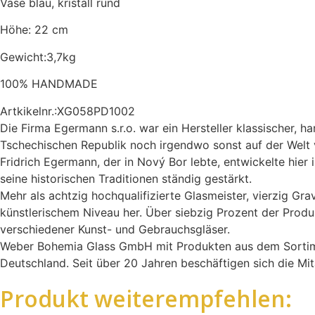
Vase blau, kristall rund
Höhe: 22 cm
Gewicht:3,7kg
100% HANDMADE
Artkikelnr.:XG058PD1002
Die Firma Egermann s.r.o. war ein Hersteller klassischer, 
Tschechischen Republik noch irgendwo sonst auf der Welt 
Fridrich Egermann, der in Nový Bor lebte, entwickelte hi
seine historischen Traditionen ständig gestärkt.
Mehr als achtzig hochqualifizierte Glasmeister, vierzig Gra
künstlerischem Niveau her. Über siebzig Prozent der Prod
verschiedener Kunst- und Gebrauchsgläser.
Weber Bohemia Glass GmbH mit Produkten aus dem Sortiment
Deutschland. Seit über 20 Jahren beschäftigen sich die M
Produkt weiterempfehlen: