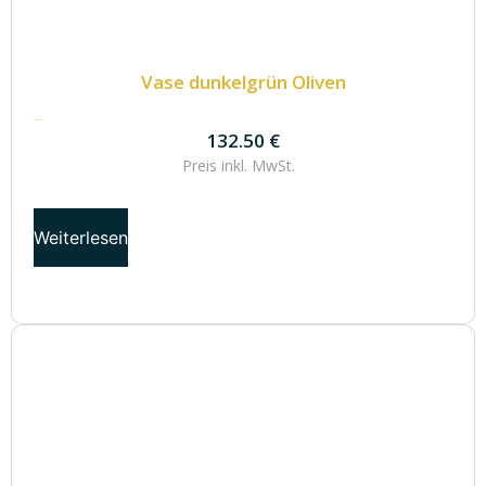
Vase dunkelgrün Oliven
132.50
€
132.50
€
Preis inkl.
MwSt.
Weiterlesen