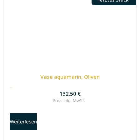
Vase aquamarin, Oliven
132.50
€
132.50
€
Preis inkl.
MwSt.
Weiterlesen