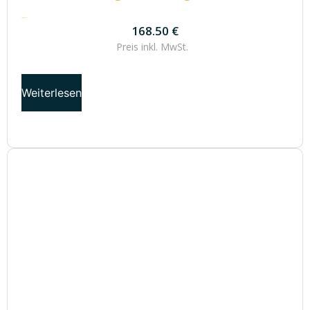
168.50
€
168.50
€
Preis inkl.
MwSt.
Weiterlesen