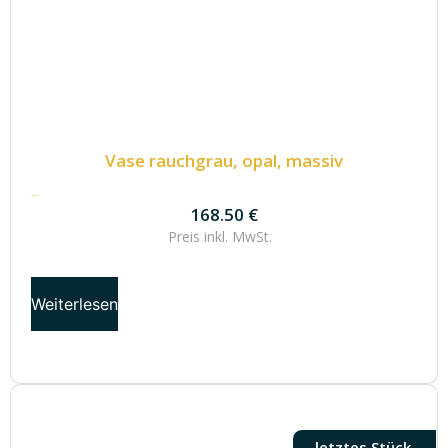
Vase rauchgrau, opal, massiv
168.50
€
168.50
€
Preis inkl.
MwSt.
Weiterlesen
letztes Stück