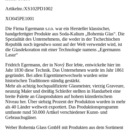
Artikelnr.:XS102PD1002
XO045PE1001
Die Firma Egermann s.r.o. war ein Hersteller klassischer,
handgefertigter Produkte aus Soda-Kalium „Bohemia Glas“. Die
Spezialität des Unternehmens, die weder in der Tschechischen
Republik noch irgendwo sonst auf der Welt verwendet wird, ist
die Glasdekoration mit einer Technologie namens „Egermanns
Lasur“
Fridrich Egermann, der in Nový Bor lebte, entwickelte hier im
Jahr 1830 diese Technik. Das Unternehmen wurde im Jahr 1861
gegründet. Bei allen Eigentümerwechseln wurden seine
historischen Traditionen ständig gestärkt.
Mehr als achtzig hochqualifizierte Glasmeister, vierzig Graveure,
neunzig Maler und dreißig Schleifer stellten in Handarbeit eine
breite Palette an Glasprodukten auf hohem künstlerischem
Niveau her. Über siebzig Prozent der Produktion wurden in mehr
als 40 Länder weltweit exportiert. Das Produktionsprogramm
umfasste rund 50.000 Artikel verschiedener Kunst- und
Gebrauchsgläser.
Weber Bohemia Glass GmbH mit Produkten aus dem Sortiment