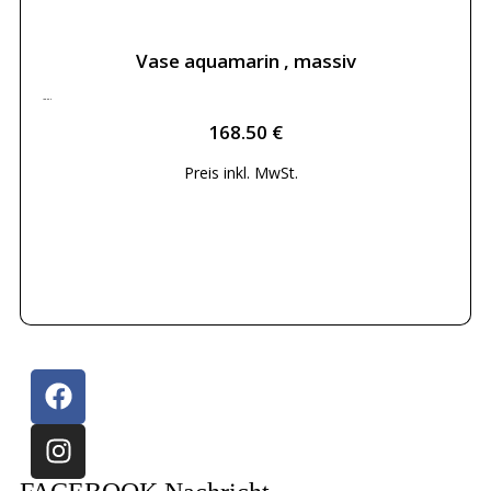
Vase aquamarin , massiv
168.50
€
168.50
€
Preis inkl.
MwSt.
Weiterlesen