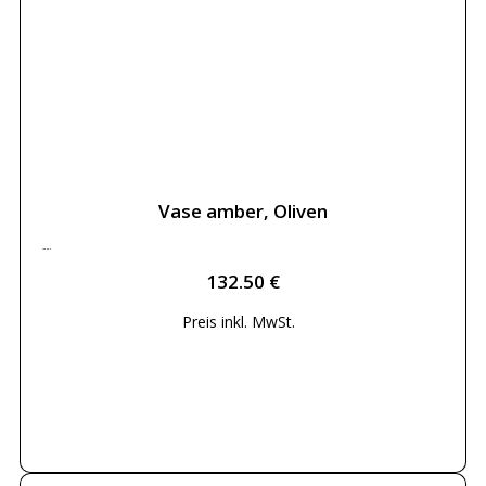
Vase amber, Oliven
132.50
€
132.50
€
Preis inkl.
MwSt.
Weiterlesen