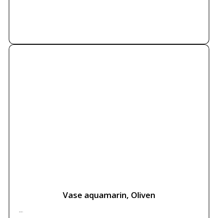
Weiterlesen
letztes Stück
Vase aquamarin, Oliven
132.50
€