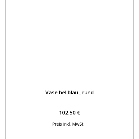
Vase hellblau , rund
102.50
€
102.50
€
Preis inkl.
MwSt.