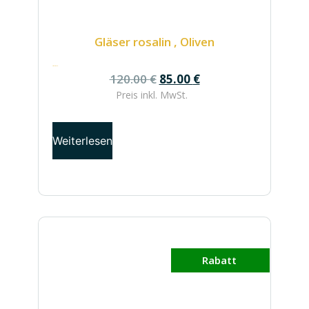
Gläser rosalin , Oliven
120.00
€
120.00
€
85.00
€
Preis inkl.
MwSt.
Weiterlesen
Rabatt