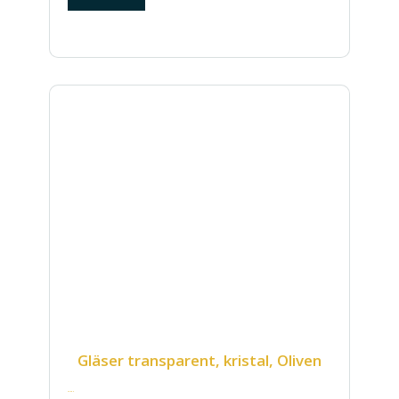
Gläser transparent, kristal, Oliven
70.00
€