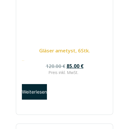
Gläser ametyst, 6Stk.
120.00
€
120.00
€
85.00
€
Preis inkl.
MwSt.
Weiterlesen