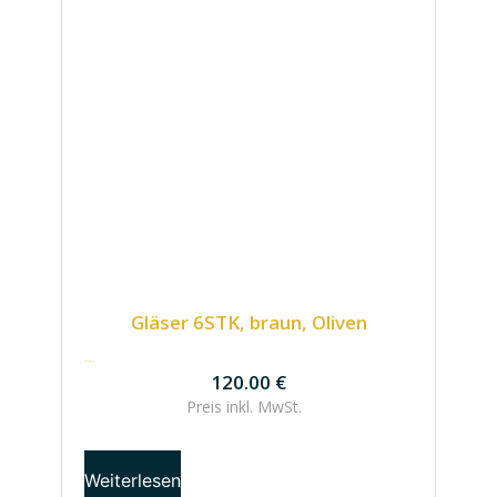
Gläser 6STK, braun, Oliven
120.00
€
120.00
€
Preis inkl.
MwSt.
Weiterlesen