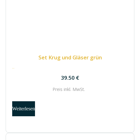
Set Krug und Gläser grün
39.50
€
39.50
€
Preis inkl.
MwSt.
Weiterlesen