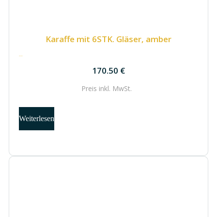
Karaffe mit 6STK. Gläser, amber
170.50
€
170.50
€
Preis inkl.
MwSt.
Weiterlesen