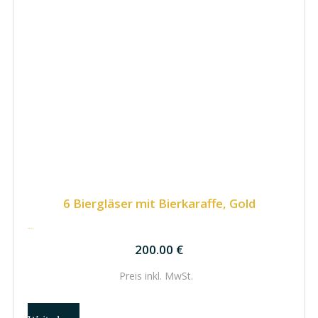
6 Biergläser mit Bierkaraffe, Gold
200.00
€
200.00
€
Preis inkl.
MwSt.