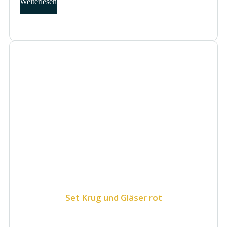
Weiterlesen
Set Krug und Gläser rot
39.50
€