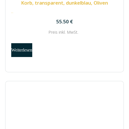
Korb, transparent, dunkelblau, Oliven
55.50
€
55.50
€
Preis inkl.
MwSt.
Weiterlesen