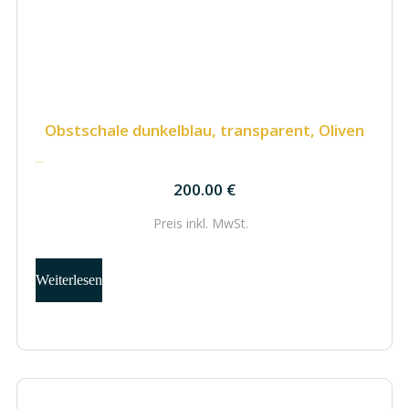
Obstschale dunkelblau, transparent, Oliven
200.00
€
200.00
€
Preis inkl.
MwSt.
Weiterlesen