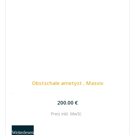
Obstschale ametyst , Massiv
200.00
€
200.00
€
Preis inkl.
MwSt.
Weiterlesen