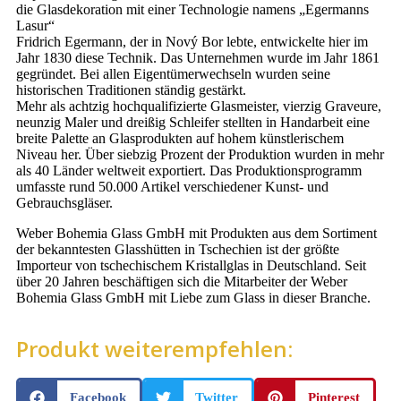
die Glasdekoration mit einer Technologie namens „Egermanns
Lasur“
Fridrich Egermann, der in Nový Bor lebte, entwickelte hier im
Jahr 1830 diese Technik. Das Unternehmen wurde im Jahr 1861
gegründet. Bei allen Eigentümerwechseln wurden seine
historischen Traditionen ständig gestärkt.
Mehr als achtzig hochqualifizierte Glasmeister, vierzig Graveure,
neunzig Maler und dreißig Schleifer stellten in Handarbeit eine
breite Palette an Glasprodukten auf hohem künstlerischem
Niveau her. Über siebzig Prozent der Produktion wurden in mehr
als 40 Länder weltweit exportiert. Das Produktionsprogramm
umfasste rund 50.000 Artikel verschiedener Kunst- und
Gebrauchsgläser.
Weber Bohemia Glass GmbH mit Produkten aus dem Sortiment
der bekanntesten Glasshütten in Tschechien ist der größte
Importeur von tschechischem Kristallglas in Deutschland. Seit
über 20 Jahren beschäftigen sich die Mitarbeiter der Weber
Bohemia Glass GmbH mit Liebe zum Glass in dieser Branche.
Produkt weiterempfehlen:
Facebook
Twitter
Pinterest