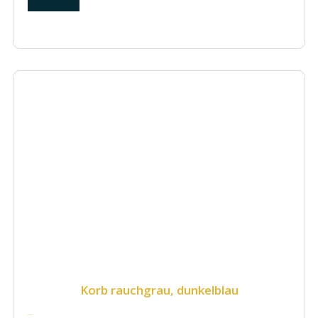
Korb rauchgrau, dunkelblau
75.00
€