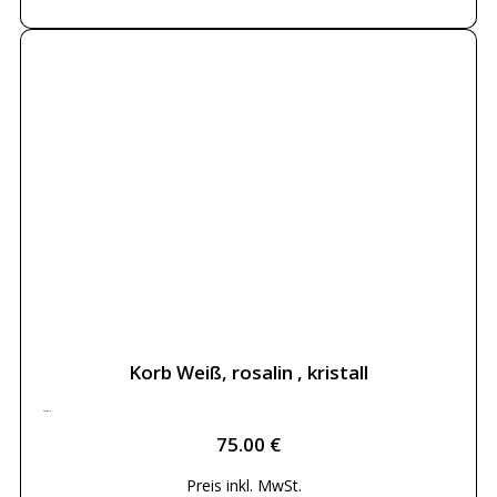
Korb Weiß, rosalin , kristall
75.00
€
75.00
€
Preis inkl.
MwSt.