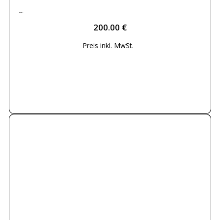
200.00
€
200.00
€
Preis inkl.
MwSt.
Weiterlesen