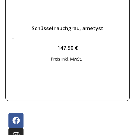
Schüssel rauchgrau, ametyst
147.50
€
147.50
€
Preis inkl.
MwSt.
Weiterlesen