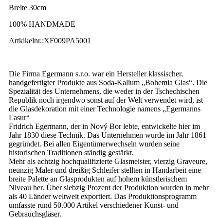
Breite 30cm
100% HANDMADE
Artkikelnr.:XF009PA5001
Die Firma Egermann s.r.o. war ein Hersteller klassischer,
handgefertigter Produkte aus Soda-Kalium „Bohemia Glas“. Die
Spezialität des Unternehmens, die weder in der Tschechischen
Republik noch irgendwo sonst auf der Welt verwendet wird, ist
die Glasdekoration mit einer Technologie namens „Egermanns
Lasur“
Fridrich Egermann, der in Nový Bor lebte, entwickelte hier im
Jahr 1830 diese Technik. Das Unternehmen wurde im Jahr 1861
gegründet. Bei allen Eigentümerwechseln wurden seine
historischen Traditionen ständig gestärkt.
Mehr als achtzig hochqualifizierte Glasmeister, vierzig Graveure,
neunzig Maler und dreißig Schleifer stellten in Handarbeit eine
breite Palette an Glasprodukten auf hohem künstlerischem
Niveau her. Über siebzig Prozent der Produktion wurden in mehr
als 40 Länder weltweit exportiert. Das Produktionsprogramm
umfasste rund 50.000 Artikel verschiedener Kunst- und
Gebrauchsgläser.