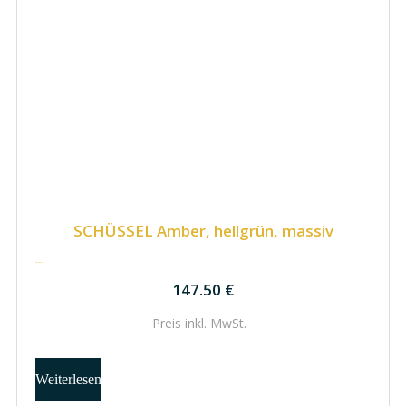
SCHÜSSEL Amber, hellgrün, massiv
147.50
€
147.50
€
Preis inkl.
MwSt.
Weiterlesen