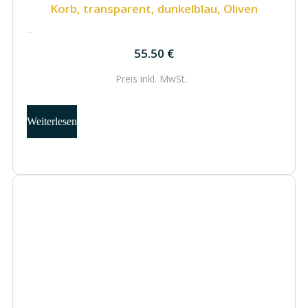
Korb, transparent, dunkelblau, Oliven
55.50
€
55.50
€
Preis inkl.
MwSt.
Weiterlesen