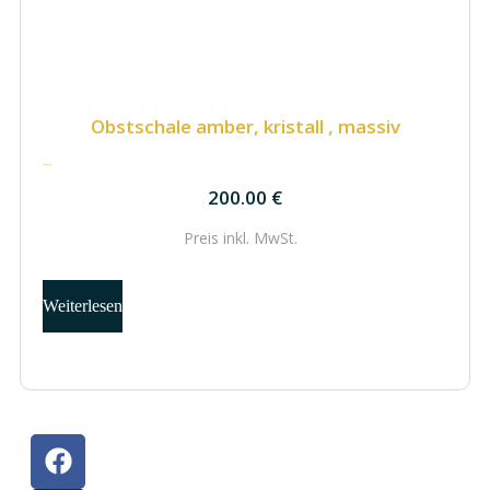
Obstschale amber, kristall , massiv
200.00
€
200.00
€
Preis inkl.
MwSt.
Weiterlesen