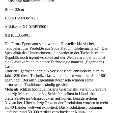
Obstschale transparent , Oliven
Breite 32cm
100% HANDMADE
Artkikelnr.:XG025PD5001
XB105LG5001
Die Firma Egermann s.r.o. war ein Hersteller klassischer,
handgefertigter Produkte aus Soda-Kalium „Bohemia Glas“. Die
Spezialität des Unternehmens, die weder in der Tschechischen
Republik noch irgendwo sonst auf der Welt verwendet wird, ist
die Glasdekoration mit einer Technologie namens „Egermanns
Lasur“
Fridrich Egermann, der in Nový Bor lebte, entwickelte hier im
Jahr 1830 diese Technik. Das Unternehmen wurde im Jahr 1861
gegründet. Bei allen Eigentümerwechseln wurden seine
historischen Traditionen ständig gestärkt.
Mehr als achtzig hochqualifizierte Glasmeister, vierzig Graveure,
neunzig Maler und dreißig Schleifer stellten in Handarbeit eine
breite Palette an Glasprodukten auf hohem künstlerischem
Niveau her. Über siebzig Prozent der Produktion wurden in mehr
als 40 Länder weltweit exportiert. Das Produktionsprogramm
umfasste rund 50.000 Artikel verschiedener Kunst- und