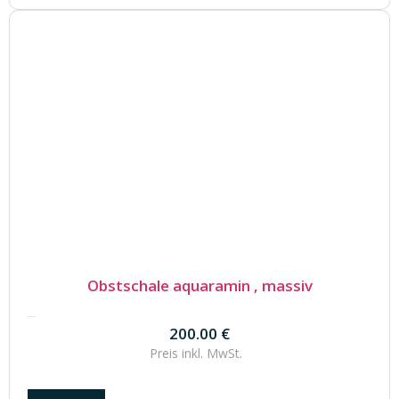
Obstschale aquaramin , massiv
200.00
€
200.00
€
Preis inkl.
MwSt.