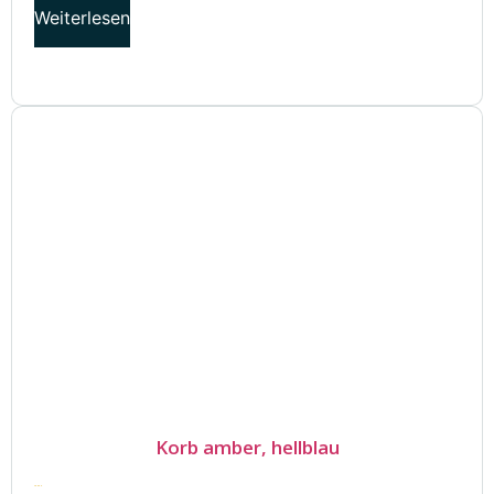
Weiterlesen
Korb amber, hellblau
75.00
€