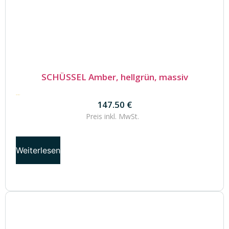
SCHÜSSEL Amber, hellgrün, massiv
147.50
€
147.50
€
Preis inkl.
MwSt.
Weiterlesen