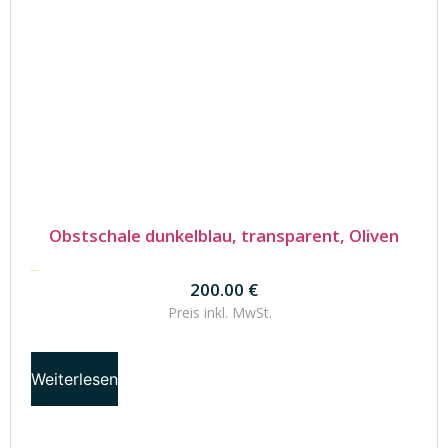
Obstschale dunkelblau, transparent, Oliven
200.00
€
200.00
€
Preis inkl.
MwSt.
Weiterlesen