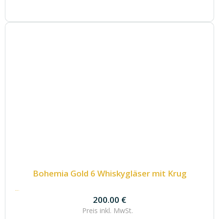
Bohemia Gold 6 Whiskygläser mit Krug
200.00
€
200.00
€
Preis inkl.
MwSt.