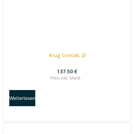
Krug Cristall, 2l
137.50
€
137.50
€
Preis inkl.
MwSt.
Weiterlesen