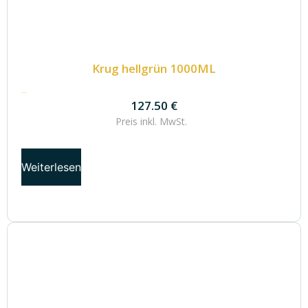
Krug hellgrün 1000ML
127.50
€
127.50
€
Preis inkl.
MwSt.
Weiterlesen