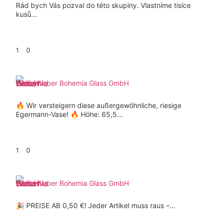
Rád bych Vás pozval do této skupiny. Vlastníme tisíce
kusů...
1
0
Weber Bohemia Glass GmbH
🔥 Wir versteigern diese außergewöhnliche, riesige
Egermann-Vase! 🔥 Höhe: 65,5...
1
0
Weber Bohemia Glass GmbH
🎉 PREISE AB 0,50 €! Jeder Artikel muss raus –...