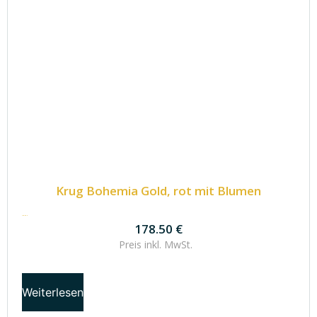
Krug Bohemia Gold, rot mit Blumen
178.50
€
178.50
€
Preis inkl.
MwSt.
Weiterlesen