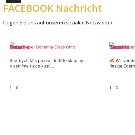
FACEBOOK Nachricht
Folgen Sie uns auf unseren sozialen Netzwerken
Weber Bohemia Glass GmbH
Weber
Rád bych Vás pozval do této skupiny.
🔥 Wir verst
Vlastníme tisíce kusů...
riesige Eger
1
0
1
0