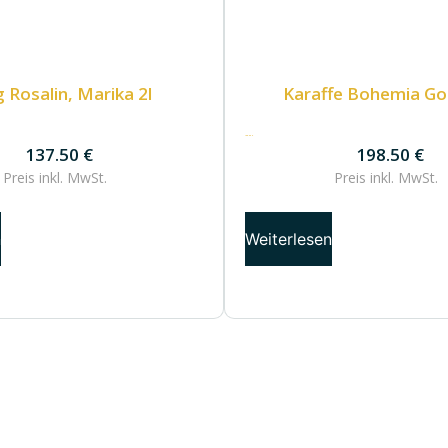
 Rosalin, Marika 2l
Karaffe Bohemia Gol
198.50
€
137.50
€
198.50
€
Preis inkl.
MwSt.
Preis inkl.
MwSt.
n
Weiterlesen