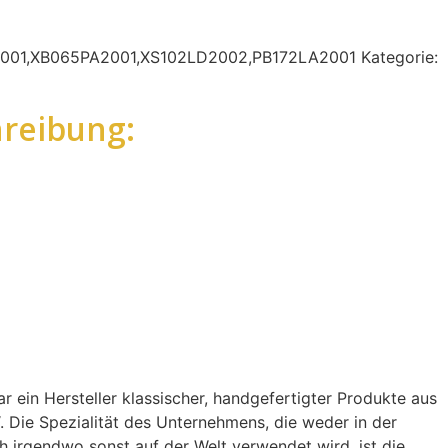
001,XB065PA2001,XS102LD2002,PB172LA2001
Kategorie:
reibung:
r ein Hersteller klassischer, handgefertigter Produkte aus
 Die Spezialität des Unternehmens, die weder in der
 irgendwo sonst auf der Welt verwendet wird, ist die