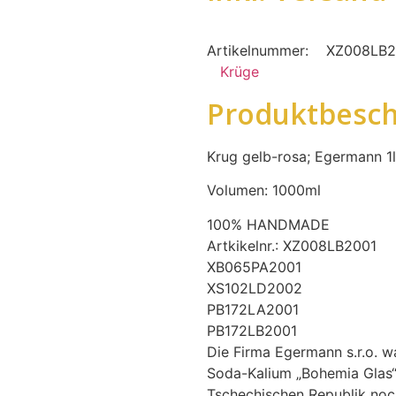
Artikelnummer:
XZ008LB2
Krüge
Produktbesch
Krug gelb-rosa; Egermann 1l
Volumen: 1000ml
100% HANDMADE
Artkikelnr.: XZ008LB2001
XB065PA2001
XS102LD2002
PB172LA2001
PB172LB2001
Die Firma Egermann s.r.o. wa
Soda-Kalium „Bohemia Glas“.
Tschechischen Republik noch