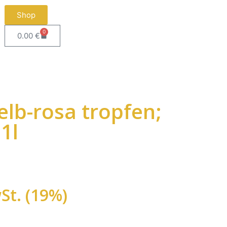
Shop
0
0.00
€
elb-rosa tropfen;
1l
St. (19%)