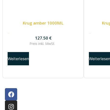
Krug amber 1000ML
Krug
127.50
€
137.50
€
127.50
€
Preis inkl.
MwSt.
Weiterlesen
Weiterlese