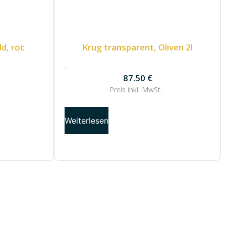
d, rot
Krug transparent, Oliven 2l
87.50
€
87.50
€
Preis inkl.
MwSt.
Weiterlesen