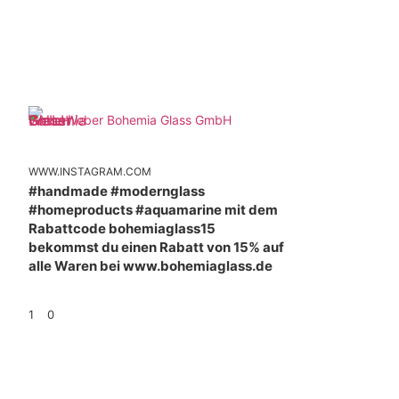
Weber Bohemia Glass GmbH
WWW.INSTAGRAM.COM
#handmade #modernglass
#homeproducts #aquamarine mit dem
Rabattcode bohemiaglass15
bekommst du einen Rabatt von 15% auf
alle Waren bei www.bohemiaglass.de
1
0