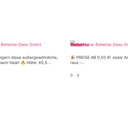
 Bohemia Glass GmbH
Weber Bohemia Glass 
eigern diese außergewöhnliche,
🎉 PREISE AB 0,50 €! Jeder Ar
mann-Vase! 🔥 Höhe: 65,5...
raus –...
0
0