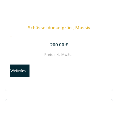
Schüssel dunkelgrün , Massiv
200.00
€
200.00
€
Preis inkl.
MwSt.
Weiterlesen