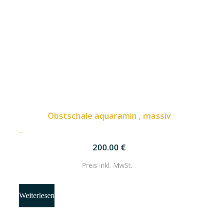
Obstschale aquaramin , massiv
200.00
€
200.00
€
Preis inkl.
MwSt.
Weiterlesen