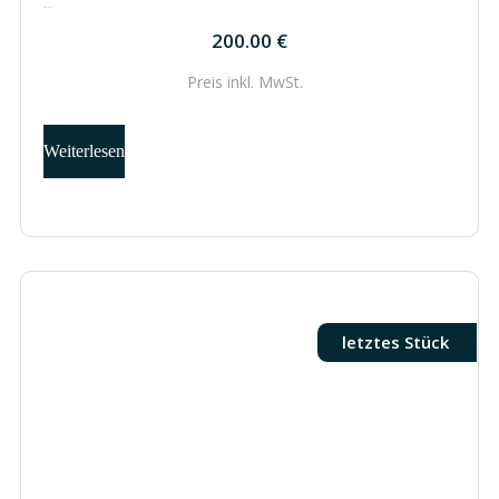
200.00
€
200.00
€
Preis inkl.
MwSt.
Weiterlesen
letztes Stück