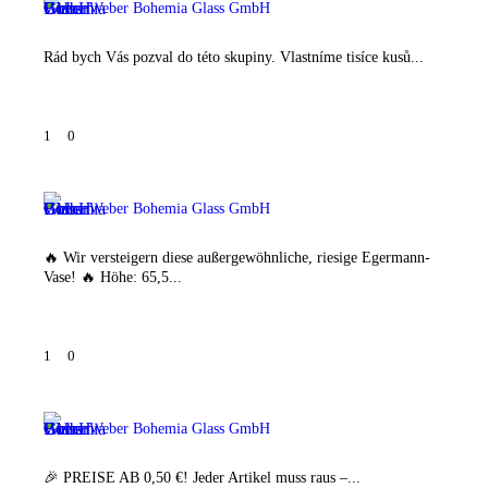
Weber Bohemia Glass GmbH
Rád bych Vás pozval do této skupiny. Vlastníme tisíce kusů...
1
0
Weber Bohemia Glass GmbH
🔥 Wir versteigern diese außergewöhnliche, riesige Egermann-
Vase! 🔥 Höhe: 65,5...
1
0
Weber Bohemia Glass GmbH
🎉 PREISE AB 0,50 €! Jeder Artikel muss raus –...