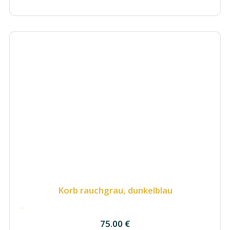
Korb rauchgrau, dunkelblau
75.00
€
75.00
€