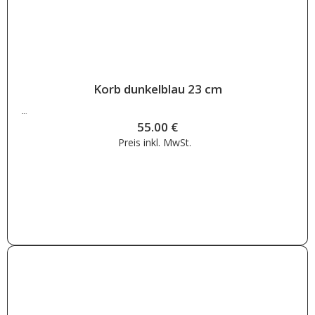
Korb dunkelblau 23 cm
55.00
€
55.00
€
Preis inkl.
MwSt.
Weiterlesen