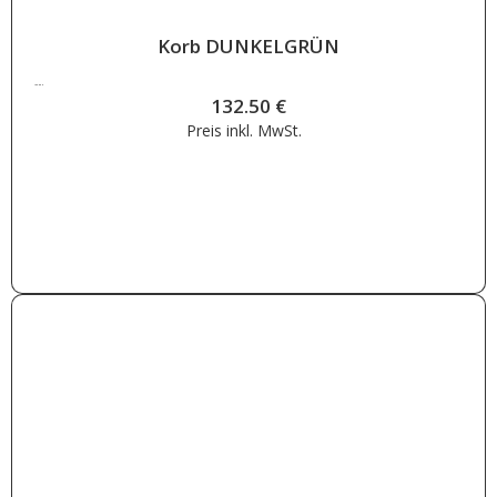
Korb DUNKELGRÜN
132.50
€
132.50
€
Preis inkl.
MwSt.
Weiterlesen