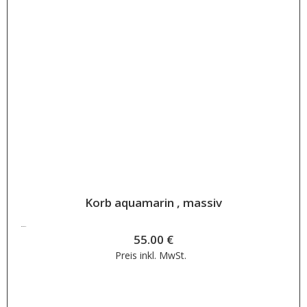
letztes Stück
Korb aquamarin , massiv
55.00
€
55.00
€
Preis inkl.
MwSt.
Weiterlesen