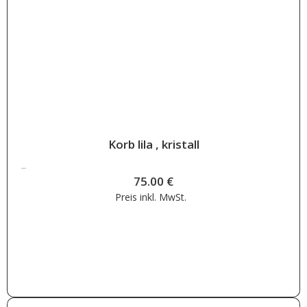
Korb lila , kristall
75.00
€
75.00
€
Preis inkl.
MwSt.
Weiterlesen