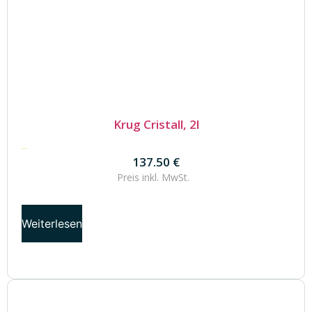
Krug Cristall, 2l
137.50
€
137.50
€
Preis inkl.
MwSt.
Weiterlesen