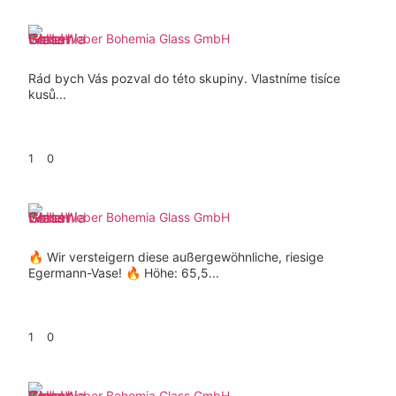
Weber Bohemia Glass GmbH
Rád bych Vás pozval do této skupiny. Vlastníme tisíce
kusů...
1
0
Weber Bohemia Glass GmbH
🔥 Wir versteigern diese außergewöhnliche, riesige
Egermann-Vase! 🔥 Höhe: 65,5...
1
0
Weber Bohemia Glass GmbH