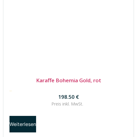
Karaffe Bohemia Gold, rot
198.50
€
198.50
€
Preis inkl.
MwSt.
Weiterlesen