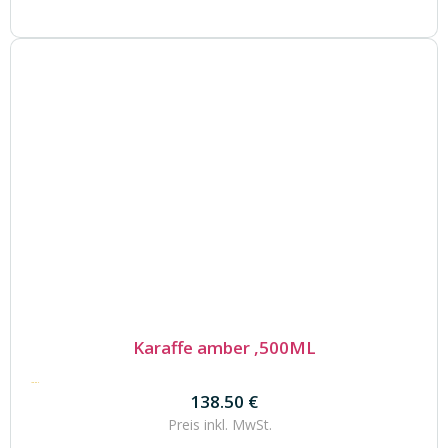
Karaffe amber ,500ML
138.50
€
138.50
€
Preis inkl.
MwSt.