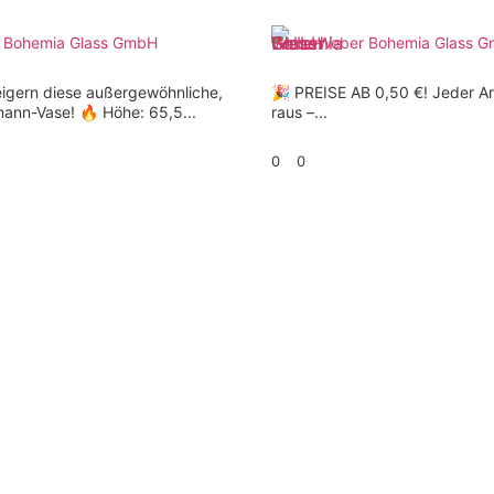
 Bohemia Glass GmbH
Weber Bohemia Glass 
eigern diese außergewöhnliche,
🎉 PREISE AB 0,50 €! Jeder Ar
mann-Vase! 🔥 Höhe: 65,5...
raus –...
0
0