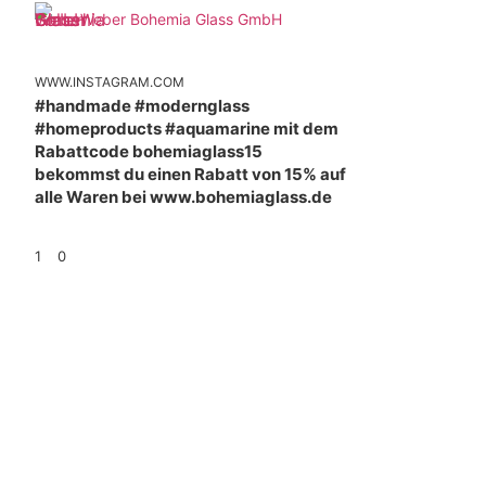
Weber Bohemia Glass GmbH
WWW.INSTAGRAM.COM
#handmade #modernglass
#homeproducts #aquamarine mit dem
Rabattcode bohemiaglass15
bekommst du einen Rabatt von 15% auf
alle Waren bei www.bohemiaglass.de
1
0