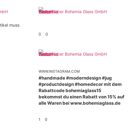
GmbH
Weber Bohemia Glass GmbH
tikel muss
0
0
Weber Bohemia Glass GmbH
WWW.INSTAGRAM.COM
#handmade #moderndesign #jug
#productdesign #homedecor mit dem
Rabattcode bohemiaglass15
bekommst du einen Rabatt von 15% auf
alle Waren bei www.bohemiaglass.de
1
0