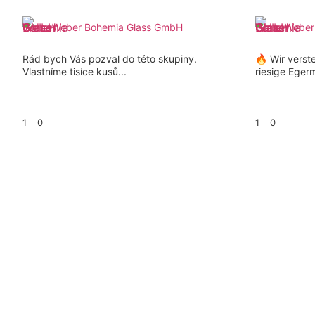
Weber Bohemia Glass GmbH
Weber
Rád bych Vás pozval do této skupiny.
🔥 Wir verst
Vlastníme tisíce kusů...
riesige Eger
1
0
1
0