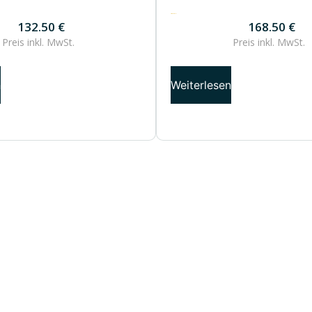
168.50
€
132.50
€
168.50
€
Preis inkl.
MwSt.
Preis inkl.
MwSt.
n
Weiterlesen