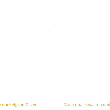
 dunkelgrün Oliven
Vase opal rosalin , run