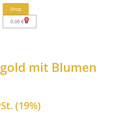
Shop
0
0.00
€
-gold mit Blumen
St. (19%)