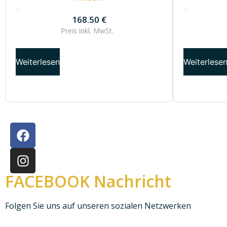
168.50
€
132.50
€
168.50
€
Preis inkl.
MwSt.
Weiterlesen
Weiterlese
FACEBOOK Nachricht
Folgen Sie uns auf unseren sozialen Netzwerken