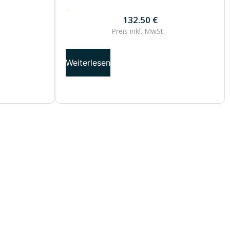
132.50
€
132.50
€
Preis inkl.
MwSt.
Weiterlesen