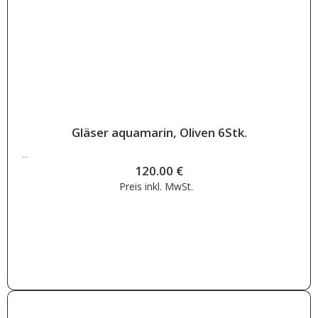
Gläser aquamarin, Oliven 6Stk.
120.00
€
120.00
€
Preis inkl.
MwSt.
Weiterlesen