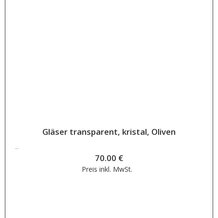
Gläser transparent, kristal, Oliven
70.00
€
70.00
€
Preis inkl.
MwSt.
Weiterlesen