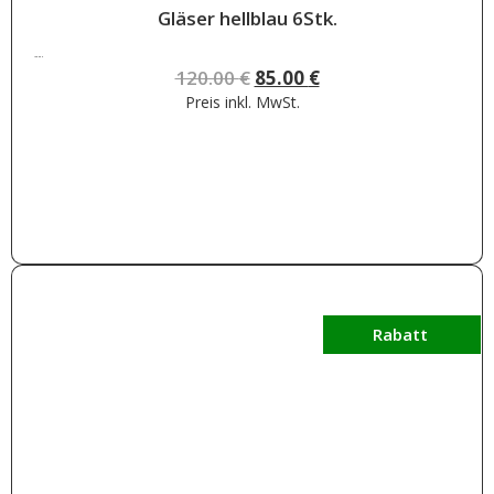
Gläser hellblau 6Stk.
120.00
€
120.00
€
85.00
€
Preis inkl.
MwSt.
Weiterlesen
Rabatt