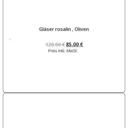
Gläser rosalin , Oliven
120.00
€
120.00
€
85.00
€
Preis inkl.
MwSt.
Weiterlesen