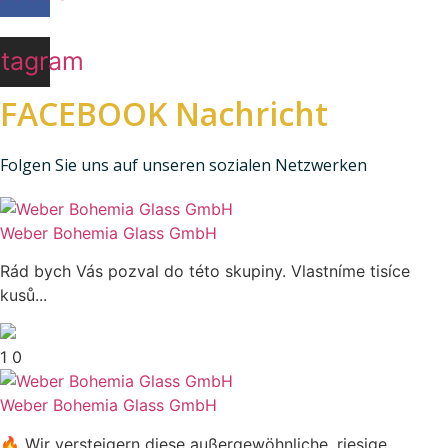
0
i
P
0
c
r
stagram
h
e
€
e
i
FACEBOOK Nachricht
r
s
P
i
Folgen Sie uns auf unseren sozialen Netzwerken
r
s
e
t
i
:
Weber Bohemia Glass GmbH
s
8
w
5
Rád bych Vás pozval do této skupiny. Vlastníme tisíce
a
.
kusů...
r
0
:
0
1
0
1
2
€
Weber Bohemia Glass GmbH
0
.
.
🔥 Wir versteigern diese außergewöhnliche, riesige