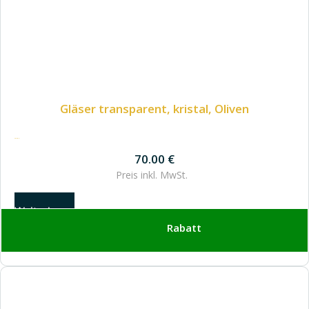
Gläser transparent, kristal, Oliven
70.00
€
70.00
€
Preis inkl.
MwSt.
Weiterlesen
Rabatt