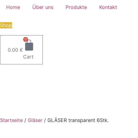
Zum
Home
Über uns
Produkte
Kontakt
Inhalt
wechseln
Shop
0
0.00
€
Cart
Startseite
/
Gläser
/
GLÄSER transparent 6Stk.