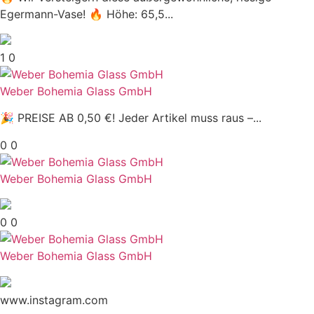
0
Egermann-Vase! 🔥 Höhe: 65,5...
0
1
0
€
Weber Bohemia Glass GmbH
🎉 PREISE AB 0,50 €! Jeder Artikel muss raus –...
0
0
Weber Bohemia Glass GmbH
0
0
Weber Bohemia Glass GmbH
www.instagram.com