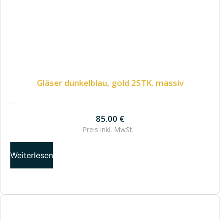
Gläser dunkelblau, gold 2STK. massiv
85.00
€
85.00
€
Preis inkl.
MwSt.
Weiterlesen