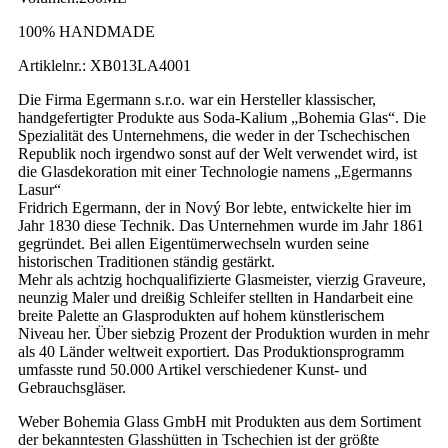
100% HANDMADE
Artiklelnr.: XB013LA4001
Die Firma Egermann s.r.o. war ein Hersteller klassischer,
handgefertigter Produkte aus Soda-Kalium „Bohemia Glas“. Die
Spezialität des Unternehmens, die weder in der Tschechischen
Republik noch irgendwo sonst auf der Welt verwendet wird, ist
die Glasdekoration mit einer Technologie namens „Egermanns
Lasur“
Fridrich Egermann, der in Nový Bor lebte, entwickelte hier im
Jahr 1830 diese Technik. Das Unternehmen wurde im Jahr 1861
gegründet. Bei allen Eigentümerwechseln wurden seine
historischen Traditionen ständig gestärkt.
Mehr als achtzig hochqualifizierte Glasmeister, vierzig Graveure,
neunzig Maler und dreißig Schleifer stellten in Handarbeit eine
breite Palette an Glasprodukten auf hohem künstlerischem
Niveau her. Über siebzig Prozent der Produktion wurden in mehr
als 40 Länder weltweit exportiert. Das Produktionsprogramm
umfasste rund 50.000 Artikel verschiedener Kunst- und
Gebrauchsgläser.
Weber Bohemia Glass GmbH mit Produkten aus dem Sortiment
der bekanntesten Glasshütten in Tschechien ist der größte