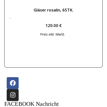
Gläser rosalin, 6STK.
120.00
€
120.00
€
Preis inkl.
MwSt.
Weiterlesen
FACEBOOK Nachricht