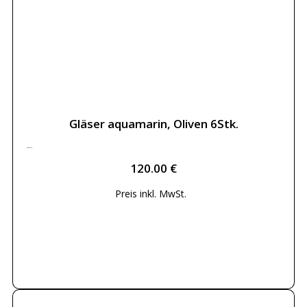
Gläser aquamarin, Oliven 6Stk.
120.00
€
120.00
€
Preis inkl.
MwSt.
Weiterlesen