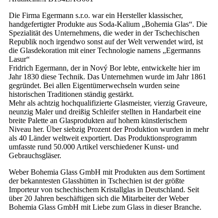
Die Firma Egermann s.r.o. war ein Hersteller klassischer,
handgefertigter Produkte aus Soda-Kalium „Bohemia Glas“. Die
Spezialität des Unternehmens, die weder in der Tschechischen
Republik noch irgendwo sonst auf der Welt verwendet wird, ist
die Glasdekoration mit einer Technologie namens „Egermanns
Lasur“
Fridrich Egermann, der in Nový Bor lebte, entwickelte hier im
Jahr 1830 diese Technik. Das Unternehmen wurde im Jahr 1861
gegründet. Bei allen Eigentümerwechseln wurden seine
historischen Traditionen ständig gestärkt.
Mehr als achtzig hochqualifizierte Glasmeister, vierzig Graveure,
neunzig Maler und dreißig Schleifer stellten in Handarbeit eine
breite Palette an Glasprodukten auf hohem künstlerischem
Niveau her. Über siebzig Prozent der Produktion wurden in mehr
als 40 Länder weltweit exportiert. Das Produktionsprogramm
umfasste rund 50.000 Artikel verschiedener Kunst- und
Gebrauchsgläser.
Weber Bohemia Glass GmbH mit Produkten aus dem Sortiment
der bekanntesten Glasshütten in Tschechien ist der größte
Importeur von tschechischem Kristallglas in Deutschland. Seit
über 20 Jahren beschäftigen sich die Mitarbeiter der Weber
Bohemia Glass GmbH mit Liebe zum Glass in dieser Branche.