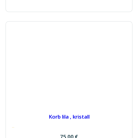
Korb lila , kristall
75.00
€
75.00
€