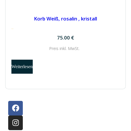
Korb Weiß, rosalin , kristall
75.00
€
75.00
€
Preis inkl.
MwSt.
Weiterlesen