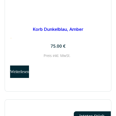
Korb Dunkelblau, Amber
75.00
€
75.00
€
Preis inkl.
MwSt.
Weiterlesen
letztes Stück