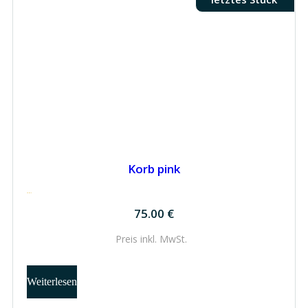
Korb pink
75.00
€
75.00
€
Preis inkl.
MwSt.
Weiterlesen