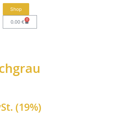
Shop
0
0.00
€
uchgrau
St. (19%)