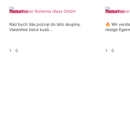
Weber Bohemia Glass GmbH
Weber
Rád bych Vás pozval do této skupiny.
🔥 Wir verst
Vlastníme tisíce kusů...
riesige Eger
1
0
1
0