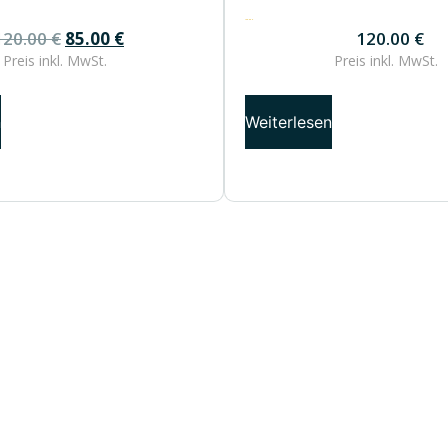
120.00
€
120.00
€
85.00
€
120.00
€
Preis inkl.
MwSt.
Preis inkl.
MwSt.
n
Weiterlesen