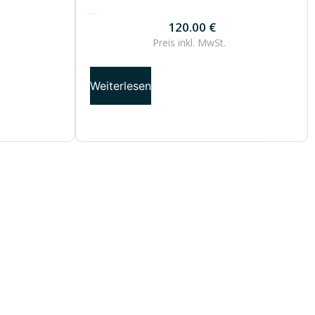
120.00
€
120.00
€
Preis inkl.
MwSt.
Weiterlesen