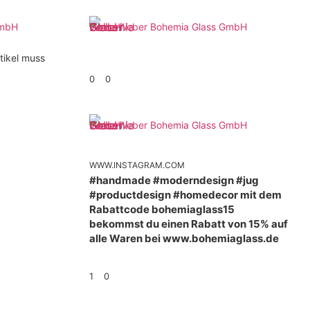
GmbH
Weber Bohemia Glass GmbH
tikel muss
0
0
Weber Bohemia Glass GmbH
WWW.INSTAGRAM.COM
#handmade #moderndesign #jug
#productdesign #homedecor mit dem
Rabattcode bohemiaglass15
bekommst du einen Rabatt von 15% auf
alle Waren bei www.bohemiaglass.de
1
0