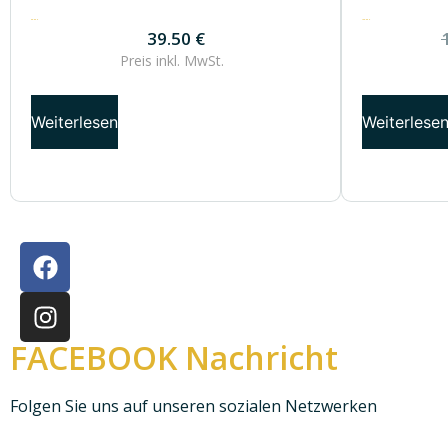
39.50
€
120.00
€
39.50
€
Preis inkl.
MwSt.
Weiterlesen
Weiterlese
FACEBOOK Nachricht
Folgen Sie uns auf unseren sozialen Netzwerken