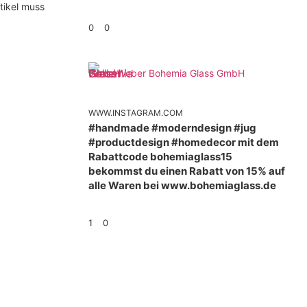
tikel muss
0
0
Weber Bohemia Glass GmbH
WWW.INSTAGRAM.COM
#handmade #moderndesign #jug
#productdesign #homedecor mit dem
Rabattcode bohemiaglass15
bekommst du einen Rabatt von 15% auf
alle Waren bei www.bohemiaglass.de
1
0