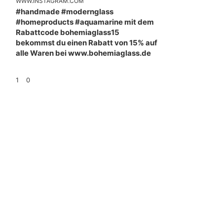
WWW.INSTAGRAM.COM
#handmade #modernglass
#homeproducts #aquamarine mit dem
Rabattcode bohemiaglass15
bekommst du einen Rabatt von 15% auf
alle Waren bei www.bohemiaglass.de
1
0