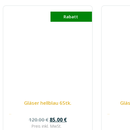
Rabatt
Gläser hellblau 6Stk.
Gläs
120.00
€
120.00
€
120.00
€
85.00
€
Preis inkl.
MwSt.