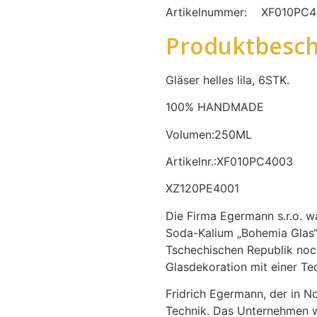
Artikelnummer:
XF010PC4
Produktbesch
Gläser helles lila, 6STK.
100% HANDMADE
Volumen:250ML
Artikelnr.:XF010PC4003
XZ120PE4001
Die Firma Egermann s.r.o. wa
Soda-Kalium „Bohemia Glas“.
Tschechischen Republik noch
Glasdekoration mit einer T
Fridrich Egermann, der in No
Technik. Das Unternehmen w