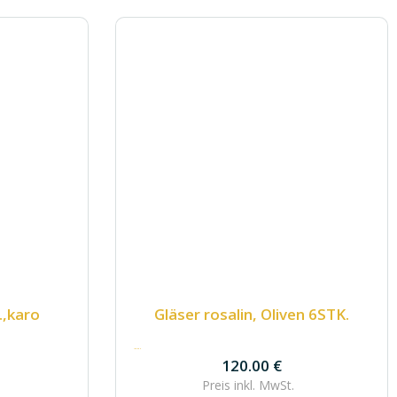
.,karo
Gläser rosalin, Oliven 6STK.
120.00
€
120.00
€
Preis inkl.
MwSt.