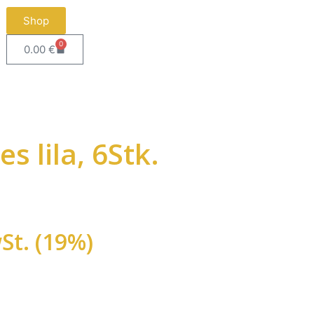
Shop
0
0.00
€
es lila, 6Stk.
St. (19%)