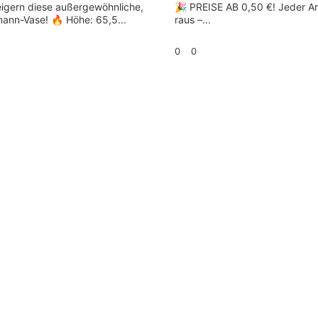
eigern diese außergewöhnliche,
🎉 PREISE AB 0,50 €! Jeder Ar
mann-Vase! 🔥 Höhe: 65,5...
raus –...
0
0