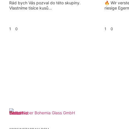
Rád bych Vás pozval do této skupiny.
🔥 Wir verst
Vlastníme tisíce kusů...
riesige Eger
1
0
1
0
Weber Bohemia Glass GmbH