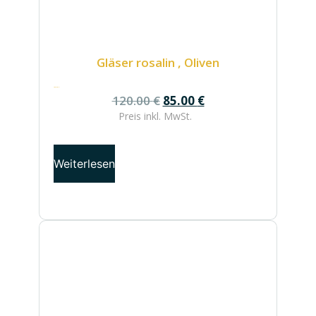
Gläser rosalin , Oliven
120.00
€
120.00
€
85.00
€
Preis inkl.
MwSt.
Weiterlesen