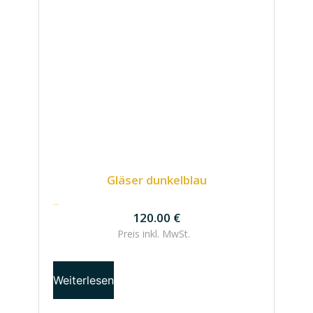
Gläser dunkelblau
120.00
€
120.00
€
Preis inkl.
MwSt.
Weiterlesen