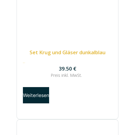
Set Krug und Gläser dunkalblau
39.50
€
39.50
€
Preis inkl.
MwSt.
Weiterlesen