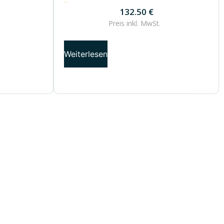
132.50
€
132.50
€
Preis inkl.
MwSt.
Weiterlesen