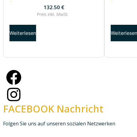
132.50
€
168.50
€
132.50
€
Preis inkl.
MwSt.
Weiterlesen
Weiterlese
FACEBOOK Nachricht
Folgen Sie uns auf unseren sozialen Netzwerken