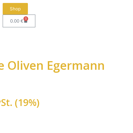
Shop
0
0.00
€
se Oliven Egermann
St. (19%)