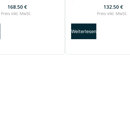
132.50
€
168.50
€
132.50
€
Preis inkl.
MwSt.
Preis inkl.
MwSt.
n
Weiterlesen