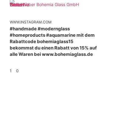
Weber Bohemia Glass GmbH
WWW.INSTAGRAM.COM
#handmade #modernglass
#homeproducts #aquamarine mit dem
Rabattcode bohemiaglass15
bekommst du einen Rabatt von 15% auf
alle Waren bei www.bohemiaglass.de
1
0