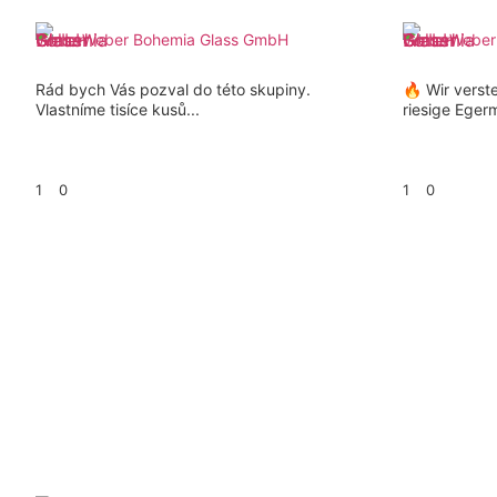
Weber Bohemia Glass GmbH
Weber
Rád bych Vás pozval do této skupiny.
🔥 Wir verst
Vlastníme tisíce kusů...
riesige Eger
1
0
1
0