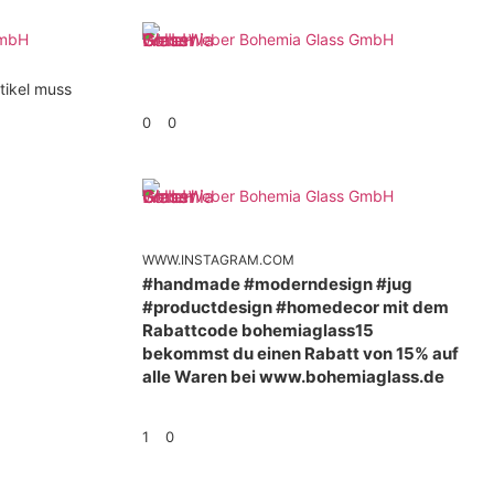
GmbH
Weber Bohemia Glass GmbH
tikel muss
0
0
Weber Bohemia Glass GmbH
WWW.INSTAGRAM.COM
#handmade #moderndesign #jug
#productdesign #homedecor mit dem
Rabattcode bohemiaglass15
bekommst du einen Rabatt von 15% auf
alle Waren bei www.bohemiaglass.de
1
0