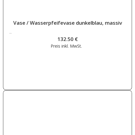
Vase / Wasserpfeifevase dunkelblau, massiv
132.50
€
132.50
€
Preis inkl.
MwSt.
Weiterlesen
letztes Stück