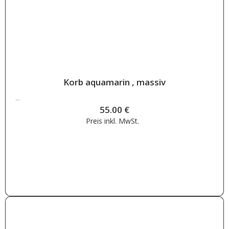
Korb aquamarin , massiv
55.00
€
55.00
€
Preis inkl.
MwSt.
Weiterlesen