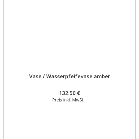
Vase / Wasserpfeifevase amber
132.50
€
132.50
€
Preis inkl.
MwSt.
Weiterlesen