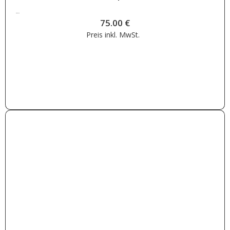
75.00
€
75.00
€
Preis inkl.
MwSt.
Weiterlesen
letztes Stück